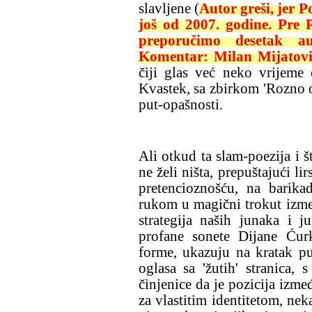
slavljene (
Autor greši, jer 
još od 2007. godine. Pre 
preporučimo desetak a
Komentar: Milan Mijatovi
čiji glas već neko vrijeme
Kvastek, sa zbirkom 'Rozno ok
put-opašnosti.
Ali otkud ta slam-poezija i š
ne želi ništa, prepuštajući li
pretencioznošću, na barika
rukom u magični trokut izmeđ
strategija naših junaka i 
profane sonete Dijane Ću
forme, ukazuju na kratak p
oglasa sa 'žutih' stranica,
činjenice da je pozicija izme
za vlastitim identitetom, nek