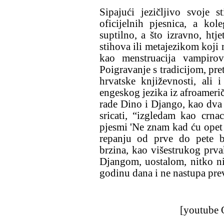
Sipajući jezičljivo svoje 
oficijelnih pjesnica, a ko
suptilno, a što izravno, htj
stihova ili metajezikom koji 
kao menstruacija vampirov
Poigravanje s tradicijom, pre
hrvatske književnosti, ali 
engeskog jezika iz afroamerič
rade Dino i Django, kao dva
sricati, “izgledam kao crnac
pjesmi 'Ne znam kad ću opet 
repanju od prve do pete br
brzina, kao višestrukog prva
Djangom, uostalom, nitko ni
godinu dana i ne nastupa prev
[youtube