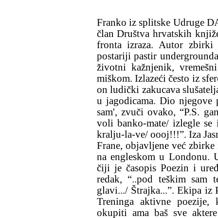
Franko iz splitske Udruge DA
član Društva hrvatskih knjiž
fronta izraza. Autor zbirk
postariji pastir undergrounda,
životni kažnjenik, vremešn
miškom. Izlazeći često iz sf
on ludički zakucava slušatelj
u jagodicama. Dio njegove p
sam', zvuči ovako, “P.S. gang
voli banko-mate/ izlegle se 
kralju-la-ve/ oooj!!!”. Iza Ja
Frane, objavljene već zbirke i
na engleskom u Londonu. Ug
čiji je časopis Poezin i ure
redak, “..pod teškim sam t
glavi.../ Štrajka...”. Ekipa i
Treninga aktivne poezije,
okupiti ama baš sve aktere