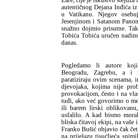
autentičnog Dejana Inđića iz
u Vatikanu. Njegov osebuj
Jesenjinom i Satanom Panon
snažno dojmio prisutne. Ta
Tobića Tobića uručen nadima
danas.
Pogledamo li autore koji
Beogradu, Zagrebu, a i 
paratiziraju ovim scenama, 
djevojaka, kojima nije pro
provokacijom, često i na vlas
tuđi, ako već govorimo o me
ili barem lirski oblikovanu
usfalilo. A kad bismo mora
bliska čitavoj ekipi, na vaše
Franko Bušić objavio čak četi
na prijelazu tisućljeća snim