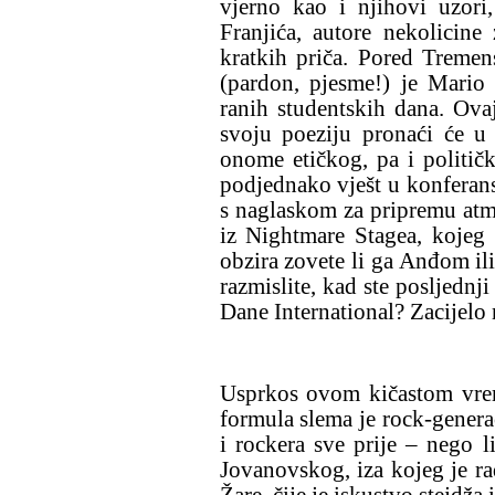
vjerno kao i njihovi uzori
Franjića, autore nekolicine
kratkih priča. Pored Tremen
(pardon, pjesme!) je Mario
ranih studentskih dana. Ovaj 
svoju poeziju pronaći će u
onome etičkog, pa i političk
podjednako vješt u konferansi
s naglaskom za pripremu atm
iz Nightmare Stagea, kojeg 
obzira zovete li ga Anđom il
razmislite, kad ste posljednj
Dane International? Zacijelo n
Usprkos ovom kičastom vrem
formula slema je rock-genera
i rockera sve prije – nego 
Jovanovskog, iza kojeg je r
Žare, čije je iskustvo stejdža