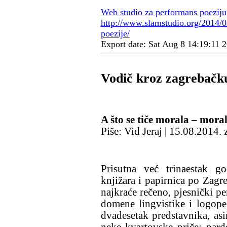
Web studio za performans poeziju
http://www.slamstudio.org/2014/0
poezije/
Export date: Sat Aug 8 14:19:11
Vodič kroz zagrebačku
A što se tiče morala – mora
Piše: Vid Jeraj | 15.08.2014
Prisutna već trinaestak go
knjižara i papirnica po Zagre
najkraće rečeno, pjesnički p
domene lingvistike i logope
dvadesetak predstavnika, asim
neke kvartovske priče; pard