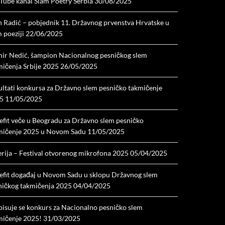
Tube kanal Slam Poetry Serbia
30/08/2025
n Radić – pobjednik 11. Državnog prvenstva Hrvatske u
 poeziji
22/06/2025
ir Nedić, šampion Nacionalnog pesničkog slem
mičenja Srbije 2025
26/05/2025
ultati konkursa za Državno slem pesničko takmičenje
5
11/05/2025
efit veče u Beogradu za Državno slem pesničko
mičenje 2025 u Novom Sadu
11/05/2025
erija – Festival otvorenog mikrofona 2025
05/04/2025
efit događaj u Novom Sadu u sklopu Državnog slem
ničkog takmičenja 2025
04/04/2025
pisuje se konkurs za Nacionalno pesničko slem
mičenje 2025!
31/03/2025