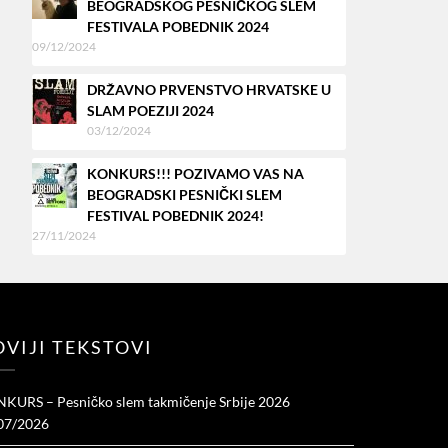
BEOGRADSKOG PESNIČKOG SLEM
FESTIVALA POBEDNIK 2024
09/12/2024
DRŽAVNO PRVENSTVO HRVATSKE U
SLAM POEZIJI 2024
03/12/2024
KONKURS!!! POZIVAMO VAS NA
BEOGRADSKI PESNIČKI SLEM
FESTIVAL POBEDNIK 2024!
27/11/2024
VIJI TEKSTOVI
KURS – Pesničko slem takmičenje Srbije 2026
07/2026