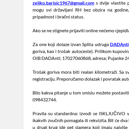
zeljko.barisic1967@gmail.com
s dvije vlastite 
mogu svi državljani RH bez obzira na godine, v
pripadnost i bračni status.
Ako se ne stignete prijaviti online nećemo cjepidl
Za one koji dolaze izvan Splita udruga
DADAnti
goriva, kao i trošak autoceste). Prilikom kupovin
OIB DADAnti; 17027060868, adresa; Pujanke 24a, 
Trošak goriva mora biti realan kilometraži. Sa s
registraciju. Preporučamo dolazak i povratak au
Bilo kakva pitanje u tom smislu možete postaviti
098432744.
Pravila su standardna: izvodi se ISKLJUČIVO v
ikakvih zvučnih pomagala ili rekvizita. Bit će dva
u drugi krug ide pet slamera koji imaju najviše