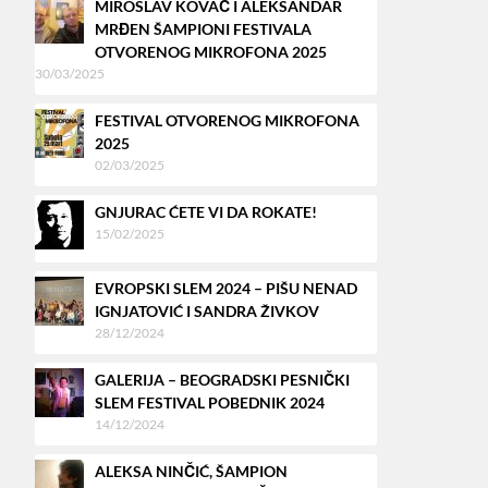
MIROSLAV KOVAČ I ALEKSANDAR
MRĐEN ŠAMPIONI FESTIVALA
OTVORENOG MIKROFONA 2025
30/03/2025
FESTIVAL OTVORENOG MIKROFONA
2025
02/03/2025
GNJURAC ĆETE VI DA ROKATE!
15/02/2025
EVROPSKI SLEM 2024 – PIŠU NENAD
IGNJATOVIĆ I SANDRA ŽIVKOV
28/12/2024
GALERIJA – BEOGRADSKI PESNIČKI
SLEM FESTIVAL POBEDNIK 2024
14/12/2024
ALEKSA NINČIĆ, ŠAMPION