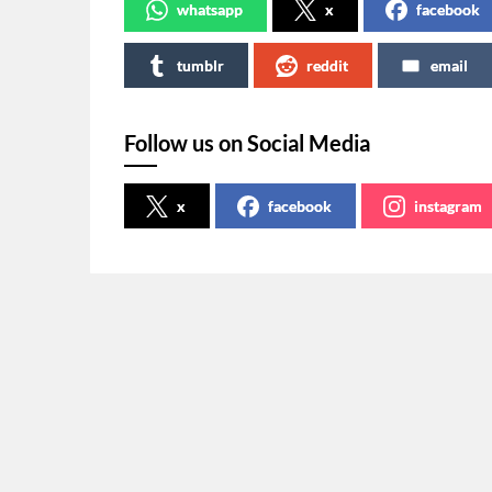
whatsapp
x
facebook
tumblr
reddit
email
Follow us on Social Media
x
facebook
instagram