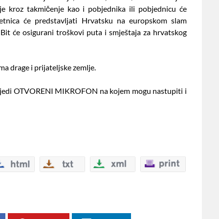
e kroz takmičenje kao i pobjednika ili pobjednicu će
 sretnica će predstavljati Hrvatsku na europskom slam
Bit će osigurani troškovi puta i smještaja za hrvatskog
ma drage i prijateljske zemlje.
i slijedi OTVORENI MIKROFON na kojem mogu nastupiti i