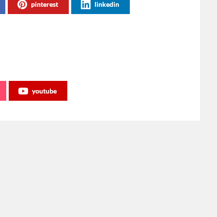
pinterest
linkedin
youtube