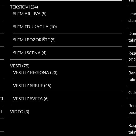
You
TEKSTOVI
(24)
SLEM ARHIVA
(5)
Lea
slam
SLEM EDUKACIJA
(10)
Dam
SLEM I POZORIŠTE
(5)
tak
SLEM I SCENA
(4)
Rez
202
VESTI
(75)
VESTI IZ REGIONA
(23)
Ben
tak
VESTI IZ SRBIJE
(45)
Gal
CI
VESTI IZ SVETA
(6)
Ben
I
VIDEO
(3)
pes
Ras
tak