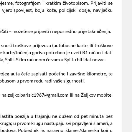
pjesme, fotografijom i kratkim životopisom. Prijaviti se
jeroispovijest, boju kože, policijski dosje, navijačku
ačiti – možete se prijaviti i neposredno prije takmičenja.
snosi troškove prijevoza (autobusne karte, ili troškove
e karte/točenja goriva potrebno je uzeti R1 račun i dati
Split. S tim računom će vam u Splitu biti dat novac.
vojeg auta ćete zapisati početne i završne kilometre, te
tobusom u prvom redu radi vaše sigurnosti.
 na zeljko.barisic1967@gmail.com ili na Željkov mobitel
lastita poezija u trajanju ne dužem od pet minuta bez
 kruga; u prvom krugu nastupaju svi prijavljeni slameri, a
 bodova. Pobjednik je, naravno, slamer/slamerka koji u