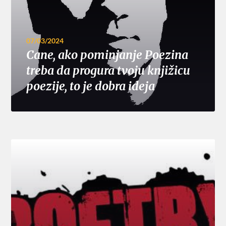
07/03/2024
Cane, ako pominjanje Poezina
treba da progura tvoju knjižicu
poezije, to je dobra ideja