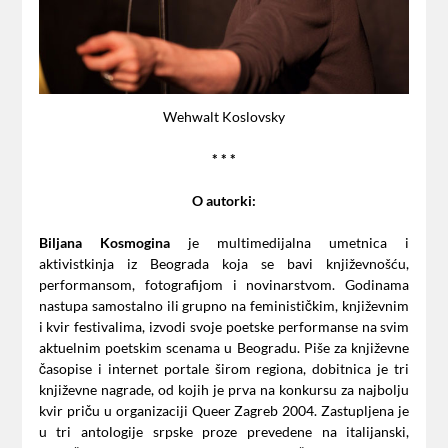
Wehwalt Koslovsky
* * *
O autorki:
Biljana Kosmogina
je multimedijalna umetnica i
aktivistkinja iz Beograda koja se bavi književnošću,
performansom, fotografijom i novinarstvom. Godinama
nastupa samostalno ili grupno na feminističkim, književnim
i kvir festivalima, izvodi svoje poetske performanse na svim
aktuelnim poetskim scenama u Beogradu. Piše za književne
časopise i internet portale širom regiona, dobitnica je tri
književne nagrade, od kojih je prva na konkursu za najbolju
kvir priču u organizaciji Queer Zagreb 2004. Zastupljena je
u tri antologije srpske proze prevedene na italijanski,