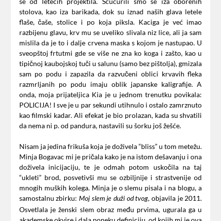
se od letećih projektila. Šćućurili smo se iza oborenih
stolova, kao iza barikada, dok su iznad naših glava letele
flaše, čaše, stolice i po koja piksla. Kaciga je već imao
razbijenu glavu, krv mu se uveliko slivala niz lice, ali ja sam
mislila da je to i dalje crvena maska s kojom je nastupao. U
sveopštoj frtutmi gde se više ne zna ko koga i zašto, kao u
tipičnoj kaubojskoj tuči u salunu (samo bez pištolja), gmizala
sam po podu i zapazila da razvučeni oblici krvavih fleka
razmrljanih po podu imaju oblik japanske kaligrafije. A
onda, moja prijateljica Kia je u jednom trenutku povikala:
POLICIJA! I sve je u par sekundi utihnulo i ostalo zamrznuto
kao filmski kadar. Ali efekat je bio prolazan, kada su shvatili
da nema ni p. od pandura, nastavili su šorku još žešće.
Nisam ja jedina frikuša koja je doživela “bliss” u tom metežu.
Minja Bogavac mi je pričala kako je na istom dešavanju i ona
doživela inicijaciju, te je odmah potom uskočila na taj
“ukleti” brod, posvetivši mu se ozbiljnije i strastvenije od
mnogih muških kolega. Minja je o slemu pisala i na blogu, a
samostalnu zbirku:
, objavila je 2011.
Moj slem je duži od tvog
Osvetlala je ženski slem obraz među prvima, ugurala ga u
akademske okvire i dala poneku definiciju, od kojih mi je ova