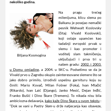
nekoliko godina.
Na pragu trećeg
milenijuma, klicu slema po
Balkanu je posejao nemački
pesnik Wehwalt Koslovsky
(čitaj: Vivald Koslovski),
koji ostaje upamćen kao
tadašnji evropski prvak u
slemu i kao promoter i
voditelj slam takmičenja,
Biljana Kosmogina
uključujući i prva tri u
našem gradu:
2002. i 2003.
u Domu omladine
, a 2004. u SKC-u. Podsetimo se da je
Vivald prvo u Zagrebu okupio zainteresovane slemere što se
jako dobro primilo, izrodivši uspešnu garnituru koju su
činili: Mario Kovač, Milan Fošner (Foka), Ivan Mlačić
(Rikardo), Ivan Laić (Django), Janko Mesić, Dejan Inđić,
Franko Bušić i Dino Škare (Tremens). To nikada nisu bila
ambiciozna dešavanja,
kako kaže Dino Škare u svom tekstu
:
“Dok se vani u
-u drže natjecanja kao obaveze,
Poetry Slam