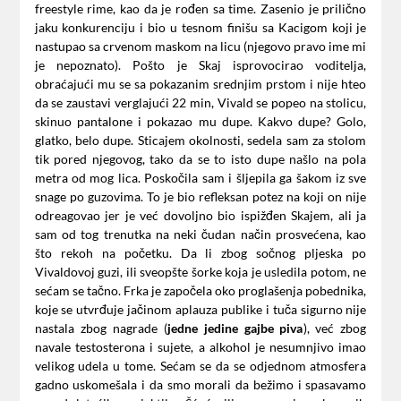
freestyle rime, kao da je rođen sa time. Zasenio je prilično
jaku konkurenciju i bio u tesnom finišu sa Kacigom koji je
nastupao sa crvenom maskom na licu (njegovo pravo ime mi
je nepoznato). Pošto je Skaj isprovocirao voditelja,
obraćajući mu se sa pokazanim srednjim prstom i nije hteo
da se zaustavi verglajući 22 min, Vivald se popeo na stolicu,
skinuo pantalone i pokazao mu dupe. Kakvo dupe? Golo,
glatko, belo dupe. Sticajem okolnosti, sedela sam za stolom
tik pored njegovog, tako da se to isto dupe našlo na pola
metra od mog lica. Poskočila sam i šljepila ga šakom iz sve
snage po guzovima. To je bio refleksan potez na koji on nije
odreagovao jer je već dovoljno bio ispižđen Skajem, ali ja
sam od tog trenutka na neki čudan način prosvećena, kao
što rekoh na početku. Da li zbog sočnog pljeska po
Vivaldovoj guzi, ili sveopšte šorke koja je usledila potom, ne
sećam se tačno. Frka je započela oko proglašenja pobednika,
koje se utvrđuje jačinom aplauza publike i tuča sigurno nije
nastala zbog nagrade (
jedne jedine gajbe piva
), već zbog
navale testosterona i sujete, a alkohol je nesumnjivo imao
velikog udela u tome. Sećam se da se odjednom atmosfera
gadno uskomešala i da smo morali da bežimo i spasavamo