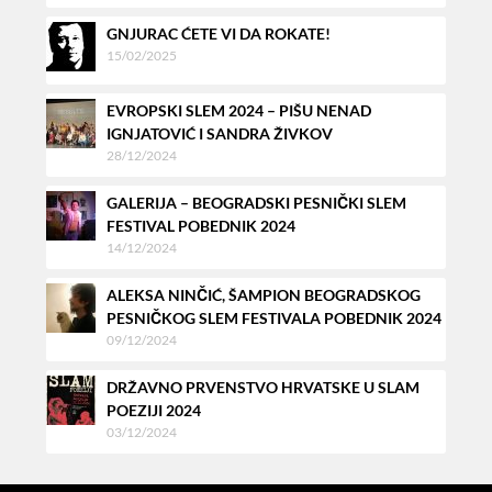
GNJURAC ĆETE VI DA ROKATE!
15/02/2025
EVROPSKI SLEM 2024 – PIŠU NENAD
IGNJATOVIĆ I SANDRA ŽIVKOV
28/12/2024
GALERIJA – BEOGRADSKI PESNIČKI SLEM
FESTIVAL POBEDNIK 2024
14/12/2024
ALEKSA NINČIĆ, ŠAMPION BEOGRADSKOG
PESNIČKOG SLEM FESTIVALA POBEDNIK 2024
09/12/2024
DRŽAVNO PRVENSTVO HRVATSKE U SLAM
POEZIJI 2024
03/12/2024