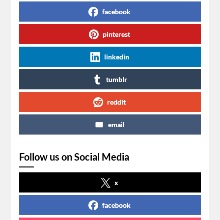
facebook
pinterest
linkedin
tumblr
reddit
email
Follow us on Social Media
x
facebook