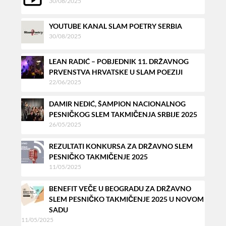
30/08/2025
YOUTUBE KANAL SLAM POETRY SERBIA
30/08/2025
LEAN RADIĆ – POBJEDNIK 11. DRŽAVNOG
PRVENSTVA HRVATSKE U SLAM POEZIJI
22/06/2025
DAMIR NEDIĆ, ŠAMPION NACIONALNOG
PESNIČKOG SLEM TAKMIČENJA SRBIJE 2025
26/05/2025
REZULTATI KONKURSA ZA DRŽAVNO SLEM
PESNIČKO TAKMIČENJE 2025
11/05/2025
BENEFIT VEČE U BEOGRADU ZA DRŽAVNO
SLEM PESNIČKO TAKMIČENJE 2025 U NOVOM
SADU
11/05/2025