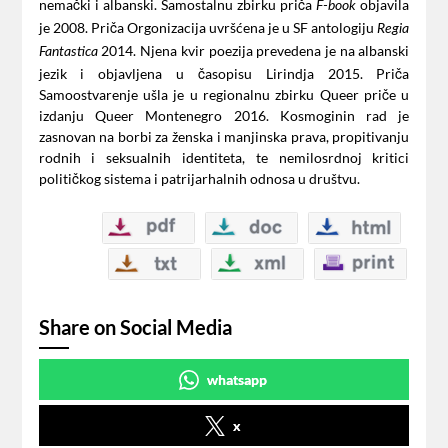
nemački i albanski. Samostalnu zbirku priča
objavila
F-book
je 2008. Priča Orgonizacija uvršćena je u SF antologiju
Regia
2014. Njena kvir poezija prevedena je na albanski
Fantastica
jezik i objavljena u časopisu Lirindja 2015. Priča
Samoostvarenje ušla je u regionalnu zbirku Queer priče u
izdanju Queer Montenegro 2016. Kosmoginin rad je
zasnovan na borbi za ženska i manjinska prava, propitivanju
rodnih i seksualnih identiteta, te nemilosrdnoj kritici
političkog sistema i patrijarhalnih odnosa u društvu.
Share on Social Media
whatsapp
x