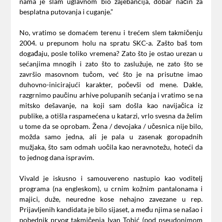
nama je slam uglavnom bio zajebancija, dobar način za
besplatna putovanja i cuganje.”
No, vratimo se domaćem terenu i trećem slem takmičenju
2004. u prepunom holu na spratu SKC-a. Zašto baš tom
događaju, posle toliko vremena? Zato što je ostao urezan u
sećanjima mnogih i zato što to zaslužuje, ne zato što se
završio masovnom tučom, već što je na prisutne imao
duhovno-inicirajući karakter, počevši od mene. Dakle,
razgrnimo paučinu arhive polupanih sećanja i vratimo se na
mitsko dešavanje, na koji sam došla kao navijačica iz
publike, a otišla raspamećena u katarzi, vrlo svesna da želim
u tome da se oprobam. Žena / devojaka / učesnica nije bilo,
možda samo jedna, ali je pala u zasenak goropadnih
mužjaka, što sam odmah uočila kao neravnotežu, hoteći da
to jednog dana ispravim.
Vivald je iskusno i samouvereno nastupio kao voditelj
programa (na engleskom), u crnim kožnim pantalonama i
majici, duže, neuredne kose nehajno zavezane u rep.
Prijavljenih kandidata je bilo sijaset, a među njima se našao i
pobednik prvog takmičenja Ivan Tobić (pod pseudonimom