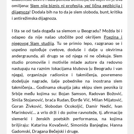
omiljena:
Slem nije biznis ni profesija, već lična egzibicija i
dijagnoza
! Dodala bih na to da je slem sloboda, bunt, kritika
i antirežimska dijagnoza.
I šta se od tada događa sa slemom u Beogradu? Možda bi i
odapeo da nije našao utočište pod okriljem
Poezina i
njegovog Slam studija
. Tu se primio lepo, razgranao se i
uspešno oplođuje cvetove, doduše i dalje u okvirima
andergraunda, ali drugo se od njega ni ne očekuje. Slem
studio promoviše i motiviše mlade autore da redovno
nastupaju na raznim lokacijama klubova (u Beogradu i van
njega), organizuje radionice i takmičenja, povremeno
dodeljuje nagrade, šalje pobednike na inostrana slem
takmičenja… Godinama okuplja jaku ekipu slem pesnika iz
Srbije među kojima su: Bojan Samson, Radovan Božović,
Siniša Stojanović, braća Rudan, Đorđe Vić, Milan Mijatović,
Goran Živković, Slobodan Ocokoljić, Damir Nedić, Ivan
Marinković… a vrlo drži i do polne ravnoteže, tj. afirmacije
slemerki i ženskih poetskih performansa, na kojima
briljiraju: Katarina Kovačević, Simonida Banjeglav, Hanna
Gadomski, Dragana Bečejski i druge.