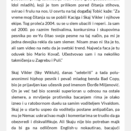
Idol mladih), koji je tom prilikom pored čitanja stihova,
svirao i frulu na nos. U osvrtu na taj događaj Tobić kaže: “Za
vreme mog čitanja su se pobili Kaciga i Skaj Vikler i njihove
ekipe. Tog proleća 2004. su se u slem ubacili i reperi. Ja sam
od 2000. po raznim festivalima, konkursima i skupovima
pesnika po ex-Yu čitao svoje pesme na taj način, pa mi je
jedna devojka rekla da sam slemer. Nisam znao ni šta je to,
ali sam video na netu da je svetski trend. Najveća faca je tu
oduvek bio Mario Kovač. Učestvovao sam i na nekoliko
takmičenja u Zagrebu i Puli.”
Skaj Vikler (Sky Wikluh), danas “selebriti” a tada polu-
anonimni hiphop pesnik i pevač mladog benda Bad Copy,
bio je prijavljen kao učesnik pod imenom Đorđe Miljenović.
On je već tad bio scenski superioran u odnosu na ostale
slemere, a mrvljenje protivnika bacanjem rima je olako
izneo i u ratobornom duelu sa samim voditeljem Vivaldom.
Skaj je u startu uspeo da voditelju postane antipatičan, pa
mu je Nemac uskraćivao majk i komentarima se trudio da ga
obezvredi i diskvalifikuje. Ali Skaju nije bio potreban majk
da bi ga na odličnom English-u nokautirao, bacajući