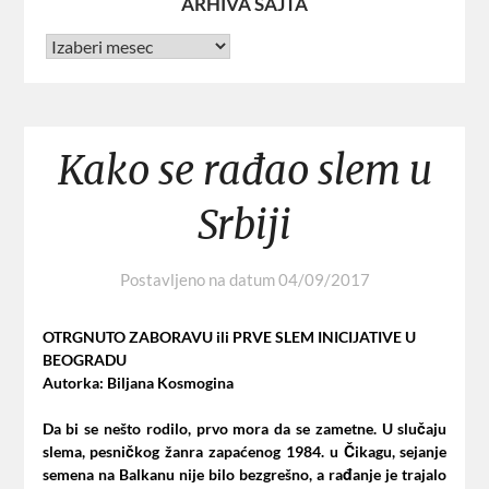
ARHIVA SAJTA
Kako se rađao slem u
Srbiji
Postavljeno na datum
04/09/2017
OTRGNUTO ZABORAVU ili PRVE SLEM INICIJATIVE U
BEOGRADU
Autorka: Biljana Kosmogina
Da bi se nešto rodilo, prvo mora da se zametne. U slučaju
slema, pesničkog žanra zapaćenog 1984. u Čikagu, sejanje
semena na Balkanu nije bilo bezgrešno, a rađanje je trajalo