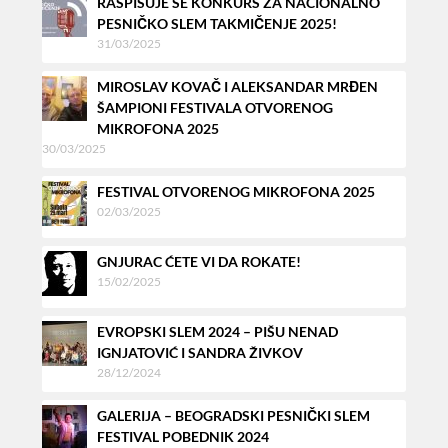
RASPISUJE SE KONKURS ZA NACIONALNO
PESNIČKO SLEM TAKMIČENJE 2025!
31/03/2025
MIROSLAV KOVAČ I ALEKSANDAR MRĐEN
ŠAMPIONI FESTIVALA OTVORENOG
MIKROFONA 2025
30/03/2025
FESTIVAL OTVORENOG MIKROFONA 2025
02/03/2025
GNJURAC ĆETE VI DA ROKATE!
15/02/2025
EVROPSKI SLEM 2024 – PIŠU NENAD
IGNJATOVIĆ I SANDRA ŽIVKOV
28/12/2024
GALERIJA – BEOGRADSKI PESNIČKI SLEM
FESTIVAL POBEDNIK 2024