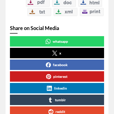
Share on Social Media
whatsapp
x
facebook
pinterest
linkedin
tumblr
reddit