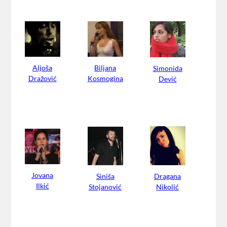
Aljoša
Biljana
Simonida
Dražović
Kosmogina
Dević
Jovana
Siniša
Dragana
Ilkić
Stojanović
Nikolić