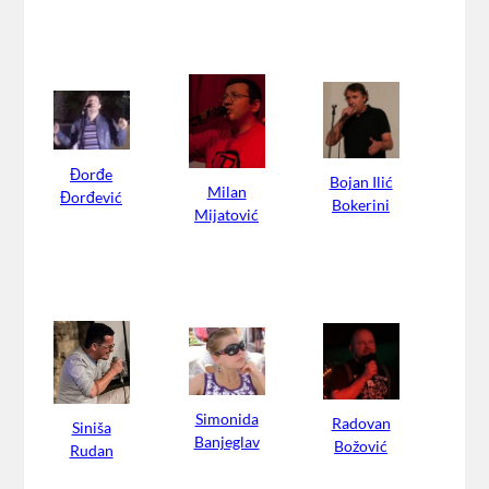
Đorđe
Bojan Ilić
Milan
Đorđević
Bokerini
Mijatović
Simonida
Radovan
Siniša
Banjeglav
Božović
Rudan