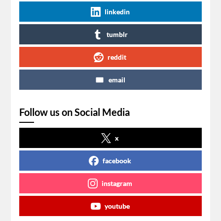
linkedin
tumblr
reddit
email
Follow us on Social Media
x
facebook
instagram
youtube