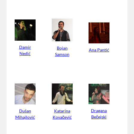
Damir
Bojan
Ana Pantić
Nedić
Samson
Dragana
Dušan
Katarina
Bečejski
Mihajlović
Kovačević