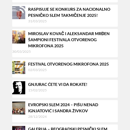
RASPISUJE SE KONKURS ZA NACIONALNO
PESNIČKO SLEM TAKMIČENJE 2025!
31/03/2025
MIROSLAV KOVAČ I ALEKSANDAR MRĐEN
ŠAMPIONI FESTIVALA OTVORENOG
MIKROFONA 2025
30/03/2025
FESTIVAL OTVORENOG MIKROFONA 2025
02/03/2025
GNJURAC ĆETE VI DA ROKATE!
15/02/2025
EVROPSKI SLEM 2024 – PIŠU NENAD
IGNJATOVIĆ I SANDRA ŽIVKOV
28/12/2024
GALERIJA – BEOGRADSKI PESNIČKI SLEM