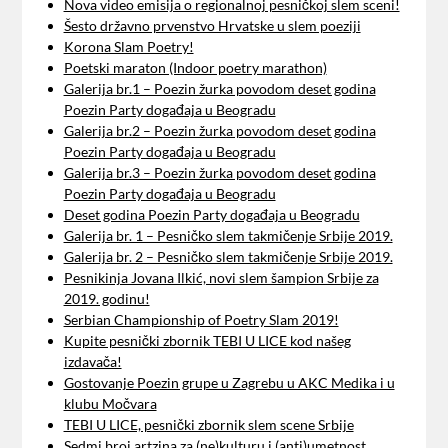
Nova video emisija o regionalnoj pesničkoj slem sceni!
Šesto državno prvenstvo Hrvatske u slem poeziji
Korona Slam Poetry!
Poetski maraton (Indoor poetry marathon)
Galerija br.1 – Poezin žurka povodom deset godina
Poezin Party događaja u Beogradu
Galerija br.2 – Poezin žurka povodom deset godina
Poezin Party događaja u Beogradu
Galerija br.3 – Poezin žurka povodom deset godina
Poezin Party događaja u Beogradu
Deset godina Poezin Party događaja u Beogradu
Galerija br. 1 – Pesničko slem takmičenje Srbije 2019.
Galerija br. 2 – Pesničko slem takmičenje Srbije 2019.
Pesnikinja Jovana Ilkić, novi slem šampion Srbije za
2019. godinu!
Serbian Championship of Poetry Slam 2019!
Kupite pesnički zbornik TEBI U LICE kod našeg
izdavača!
Gostovanje Poezin grupe u Zagrebu u AKC Medika i u
klubu Močvara
TEBI U LICE, pesnički zbornik slem scene Srbije
Sedmi broj artzina za (ne)kulturu i (anti)umetnost