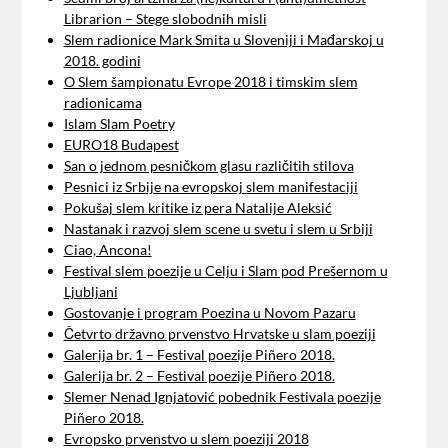
Librarion – Stege slobodnih misli
Slem radionice Mark Smita u Sloveniji i Mađarskoj u
2018. godini
O Slem šampionatu Evrope 2018 i timskim slem
radionicama
Islam Slam Poetry
EURO18 Budapest
San o jednom pesničkom glasu različitih stilova
Pesnici iz Srbije na evropskoj slem manifestaciji
Pokušaj slem kritike iz pera Natalije Aleksić
Nastanak i razvoj slem scene u svetu i slem u Srbiji
Ciao, Ancona!
Festival slem poezije u Celju i Slam pod Prešernom u
Ljubljani
Gostovanje i program Poezina u Novom Pazaru
Četvrto državno prvenstvo Hrvatske u slam poeziji
Galerija br. 1 – Festival poezije Piñero 2018.
Galerija br. 2 – Festival poezije Piñero 2018.
Slemer Nenad Ignjatović pobednik Festivala poezije
Piñero 2018.
Evropsko prvenstvo u slem poeziji 2018