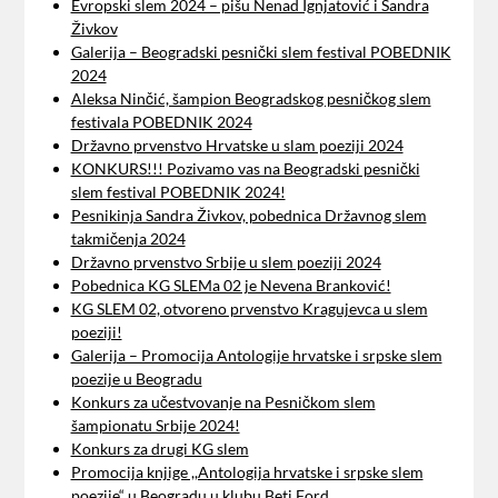
Evropski slem 2024 – pišu Nenad Ignjatović i Sandra
Živkov
Galerija – Beogradski pesnički slem festival POBEDNIK
2024
Aleksa Ninčić, šampion Beogradskog pesničkog slem
festivala POBEDNIK 2024
Državno prvenstvo Hrvatske u slam poeziji 2024
KONKURS!!! Pozivamo vas na Beogradski pesnički
slem festival POBEDNIK 2024!
Pesnikinja Sandra Živkov, pobednica Državnog slem
takmičenja 2024
Državno prvenstvo Srbije u slem poeziji 2024
Pobednica KG SLEMa 02 je Nevena Branković!
KG SLEM 02, otvoreno prvenstvo Kragujevca u slem
poeziji!
Galerija – Promocija Antologije hrvatske i srpske slem
poezije u Beogradu
Konkurs za učestvovanje na Pesničkom slem
šampionatu Srbije 2024!
Konkurs za drugi KG slem
Promocija knjige ,,Antologija hrvatske i srpske slem
poezije“ u Beogradu u klubu Beti Ford