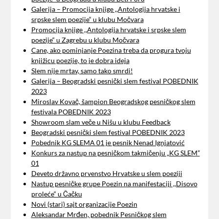
Galerija – Promocija knjige ,,Antologija hrvatske i
srpske slem poezije“ u klubu Močvara
Promocija knjige ,,Antologija hrvatske i srpske slem
poezije“ u Zagrebu u klubu Močvara
Cane, ako pominjanje Poezina treba da progura tvoju
knjižicu poezije, to je dobra ideja
Slem nije mrtav, samo tako smrdi!
Galerija – Beogradski pesnički slem festival POBEDNIK
2023
Miroslav Kovač, šampion Beogradskog pesničkog slem
festivala POBEDNIK 2023
Showroom slam veče u Nišu u klubu Feedback
Beogradski pesnički slem festival POBEDNIK 2023
Pobednik KG SLEMA 01 je pesnik Nenad Ignjatović
Konkurs za nastup na pesničkom takmičenju „KG SLEM”
01
Deveto državno prvenstvo Hrvatske u slem poeziji
Nastup pesničke grupe Poezin na manifestaciji ,,Disovo
proleće“ u Čačku
Novi (stari) sajt organizacije Poezin
Aleksandar Mrđen, pobednik Pesničkog slem