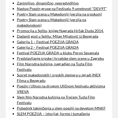
Zanimljivo, dinamično, nepredvidljivo
Nastup Poezin grupe na Festivalu 9 umetnosti “DEV9T”
Poetry Slam scena u Makedoniji (verzija na srpskom)
Poetry Slam scena u Makedoniji (verzija na
makedonskom)
Promocija u Splitu, knjige Nagrada Hrčak Duda 2014.
Dadanti gost u Splitu: Milan Mijatović iz Beograda
Galerija 1 – Festival POEZIJA GRADA
Galerija 2 – Festival POEZIJA GRADA
Festival POEZIJA GRADA u klubu Peron Savamala
Predstavljanje srpske i hrvatske slem scene u Zagrebu
Film Narodna kuhinja, nagradjen na Tuzla Film
Festivalu
Susret makedonskih i srpskih slemera u zgradi INEX
Filma u Beogradu
Poezin i Utloss na drugom Uličnom festivalu aktivizma
VREVA
Slem film Narodna kuhinja na Trećem Tuzla Film
Festivalu
Pobednik takmičenja u slem poeziji na devetom MNKF
SLEM POEZIJA – istorijat, forme i tumačenja