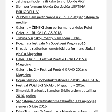
Jeftina psihodelija ili kako to vidi Đorđe Vić?
Slem performans Đorđa Đorđevića „JEFTINA
PSIHODELIJA“
ŽENSKI slem performans u klubu Polet (saopštenje za
medije)
Galerija – ŽENSKI slem performans u klubu Polet
Galerija – RUKA I GLAS 2016.
Tribina o srpskoj Poetry Slam sceni, u Nišu
Poezin na festivalu Na Sopstveni Pogon 2016.
Kreativne radionice i umetnički performans „Ruka i
glas“ u Magacinu
Galerija br. 1. – Festival Poetski GRAD 2016. u
Magacinu
Galerija br. 2. – Festival Poetski GRAD 2016. u
Magacinu
Bojan Samson, pobednik festivala Poetski GRAD 2016.
Festival POETSKI GRAD u Magacinu – 2016.
Simonida Banjeglav šampion Srbije u slem poeziji za
2016. godinu
Saopštenje o polufinalistima takmičenja za najboljeg
slemera Srbije 2016.
Dino Tremens: Državni prvak Hrvatske u slam poeziji