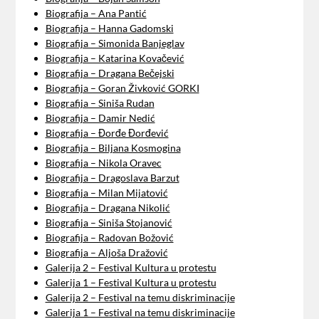
Biografija – Ana Pantić
Biografija – Hanna Gadomski
Biografija – Simonida Banjeglav
Biografija – Katarina Kovačević
Biografija – Dragana Bečejski
Biografija – Goran Živković GORKI
Biografija – Siniša Rudan
Biografija – Damir Nedić
Biografija – Đorđe Đorđević
Biografija – Biljana Kosmogina
Biografija – Nikola Oravec
Biografija – Dragoslava Barzut
Biografija – Milan Mijatović
Biografija – Dragana Nikolić
Biografija – Siniša Stojanović
Biografija – Radovan Božović
Biografija – Aljoša Dražović
Galerija 2 – Festival Kultura u protestu
Galerija 1 – Festival Kultura u protestu
Galerija 2 – Festival na temu diskriminacije
Galerija 1 – Festival na temu diskriminacije