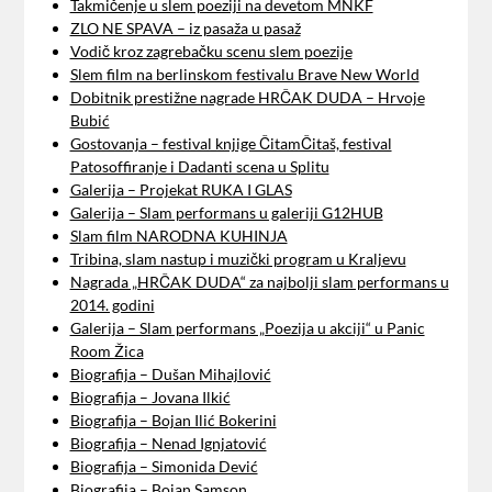
Takmičenje u slem poeziji na devetom MNKF
ZLO NE SPAVA – iz pasaža u pasaž
Vodič kroz zagrebačku scenu slem poezije
Slem film na berlinskom festivalu Brave New World
Dobitnik prestižne nagrade HRČAK DUDA – Hrvoje
Bubić
Gostovanja – festival knjige ČitamČitaš, festival
Patosoffiranje i Dadanti scena u Splitu
Galerija – Projekat RUKA I GLAS
Galerija – Slam performans u galeriji G12HUB
Slam film NARODNA KUHINJA
Tribina, slam nastup i muzički program u Kraljevu
Nagrada „HRČAK DUDA“ za najbolji slam performans u
2014. godini
Galerija – Slam performans „Poezija u akciji“ u Panic
Room Žica
Biografija – Dušan Mihajlović
Biografija – Jovana Ilkić
Biografija – Bojan Ilić Bokerini
Biografija – Nenad Ignjatović
Biografija – Simonida Dević
Biografija – Bojan Samson