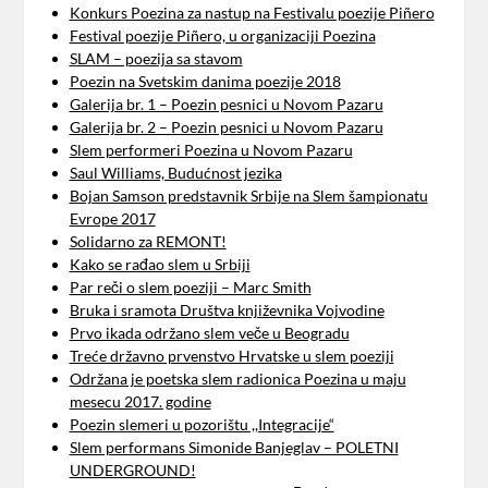
Konkurs Poezina za nastup na Festivalu poezije Piñero
Festival poezije Piñero, u organizaciji Poezina
SLAM – poezija sa stavom
Poezin na Svetskim danima poezije 2018
Galerija br. 1 – Poezin pesnici u Novom Pazaru
Galerija br. 2 – Poezin pesnici u Novom Pazaru
Slem performeri Poezina u Novom Pazaru
Saul Williams, Budućnost jezika
Bojan Samson predstavnik Srbije na Slem šampionatu
Evrope 2017
Solidarno za REMONT!
Kako se rađao slem u Srbiji
Par reči o slem poeziji – Marc Smith
Bruka i sramota Društva književnika Vojvodine
Prvo ikada održano slem veče u Beogradu
Treće državno prvenstvo Hrvatske u slem poeziji
Održana je poetska slem radionica Poezina u maju
mesecu 2017. godine
Poezin slemeri u pozorištu ,,Integracije“
Slem performans Simonide Banjeglav – POLETNI
UNDERGROUND!