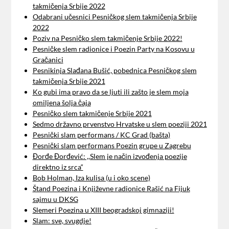
takmičenja Srbije 2022
Odabrani učesnici Pesničkog slem takmičenja Srbije
2022
Poziv na Pesničko slem takmičenje Srbije 2022!
Pesničke slem radionice i Poezin Party na Kosovu u
Gračanici
Pesnikinja Slađana Bušić, pobednica Pesničkog slem
takmičenja Srbije 2021
Ko gubi ima pravo da se ljuti ili zašto je slem moja
omiljena šolja čaja
Pesničko slem takmičenje Srbije 2021
Sedmo državno prvenstvo Hrvatske u slem poeziji 2021
Pesnički slam performans / KC Grad (bašta)
Pesnički slam performans Poezin grupe u Zagrebu
Đorđe Đorđević: ,,Slem je način izvođenja poezije
direktno iz srca“
Bob Holman, Iza kulisa (u i oko scene)
Štand Poezina i Književne radionice Rašić na Fijuk
sajmu u DKSG
Slemeri Poezina u XIII beogradskoj gimnaziji!
Slam: sve, svugdje!