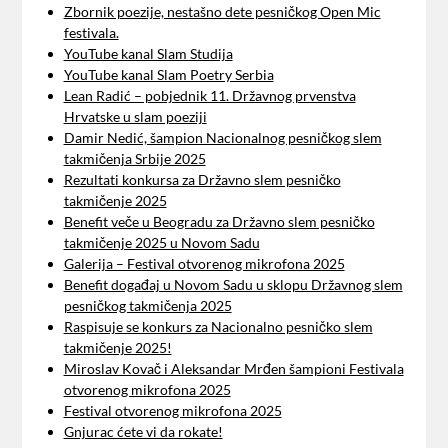
Zbornik poezije, nestašno dete pesničkog Open Mic
festivala.
YouTube kanal Slam Studija
YouTube kanal Slam Poetry Serbia
Lean Radić – pobjednik 11. Državnog prvenstva
Hrvatske u slam poeziji
Damir Nedić, šampion Nacionalnog pesničkog slem
takmičenja Srbije 2025
Rezultati konkursa za Državno slem pesničko
takmičenje 2025
Benefit veče u Beogradu za Državno slem pesničko
takmičenje 2025 u Novom Sadu
Galerija – Festival otvorenog mikrofona 2025
Benefit događaj u Novom Sadu u sklopu Državnog slem
pesničkog takmičenja 2025
Raspisuje se konkurs za Nacionalno pesničko slem
takmičenje 2025!
Miroslav Kovač i Aleksandar Mrđen šampioni Festivala
otvorenog mikrofona 2025
Festival otvorenog mikrofona 2025
Gnjurac ćete vi da rokate!