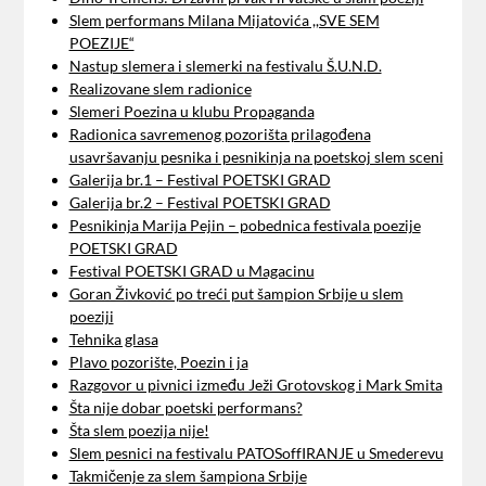
Slem performans Milana Mijatovića ,,SVE SEM
POEZIJE“
Nastup slemera i slemerki na festivalu Š.U.N.D.
Realizovane slem radionice
Slemeri Poezina u klubu Propaganda
Radionica savremenog pozorišta prilagođena
usavršavanju pesnika i pesnikinja na poetskoj slem sceni
Galerija br.1 – Festival POETSKI GRAD
Galerija br.2 – Festival POETSKI GRAD
Pesnikinja Marija Pejin – pobednica festivala poezije
POETSKI GRAD
Festival POETSKI GRAD u Magacinu
Goran Živković po treći put šampion Srbije u slem
poeziji
Tehnika glasa
Plavo pozorište, Poezin i ja
Razgovor u pivnici između Ježi Grotovskog i Mark Smita
Šta nije dobar poetski performans?
Šta slem poezija nije!
Slem pesnici na festivalu PATOSoffIRANJE u Smederevu
Takmičenje za slem šampiona Srbije