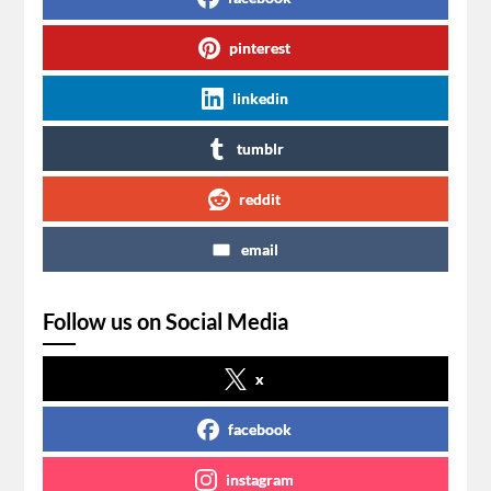
pinterest
linkedin
tumblr
reddit
email
Follow us on Social Media
x
facebook
instagram