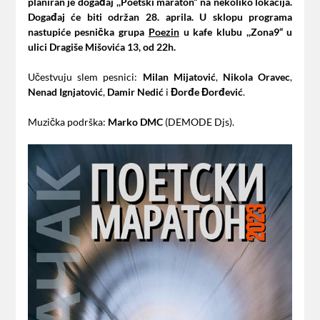
planiran je događaj ,,Poetski maraton“ na nekoliko lokacija.
Događaj će biti održan 28. aprila. U sklopu programa
nastupiće pesnička grupa
Poezin
u kafe klubu ,,Zona9“ u
ulici Dragiše Mišovića 13, od 22h.
Učestvuju slem pesnici:
Milan Mijatović
,
Nikola Oravec
,
Nenad Ignjatović
,
Damir Nedić
i
Đorđe Đorđević
.
Muzička podrška:
Marko DMC
(DEMODE Djs).