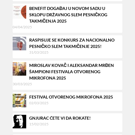
BENEFIT DOGAĐAJ U NOVOM SADU U
SKLOPU DRŽAVNOG SLEM PESNIČKOG
TAKMIČENJA 2025
04/04/2025
RASPISUJE SE KONKURS ZA NACIONALNO
PESNIČKO SLEM TAKMIČENJE 2025!
31/03/2025
MIROSLAV KOVAČ I ALEKSANDAR MRĐEN
ŠAMPIONI FESTIVALA OTVORENOG
MIKROFONA 2025
30/03/2025
FESTIVAL OTVORENOG MIKROFONA 2025
02/03/2025
GNJURAC ĆETE VI DA ROKATE!
15/02/2025