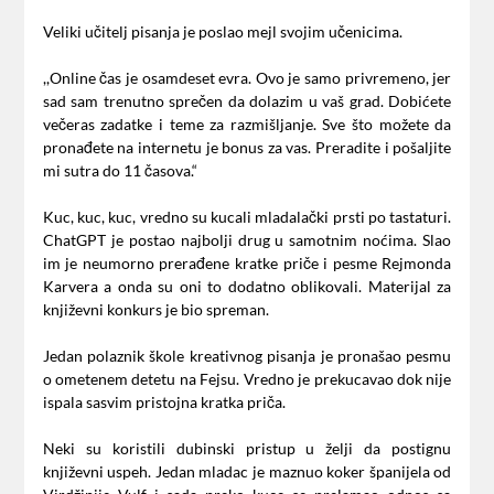
Veliki učitelj pisanja je poslao mejl svojim učenicima.
,,Online čas je osamdeset evra. Ovo je samo privremeno, jer
sad sam trenutno sprečen da dolazim u vaš grad. Dobićete
večeras zadatke i teme za razmišljanje. Sve što možete da
pronađete na internetu je bonus za vas. Preradite i pošaljite
mi sutra do 11 časova.“
Kuc, kuc, kuc, vredno su kucali mladalački prsti po tastaturi.
ChatGPT je postao najbolji drug u samotnim noćima. Slao
im je neumorno prerađene kratke priče i pesme Rejmonda
Karvera a onda su oni to dodatno oblikovali. Materijal za
književni konkurs je bio spreman.
Jedan polaznik škole kreativnog pisanja je pronašao pesmu
o ometenem detetu na Fejsu. Vredno je prekucavao dok nije
ispala sasvim pristojna kratka priča.
Neki su koristili dubinski pristup u želji da postignu
književni uspeh. Jedan mladac je maznuo koker španijela od