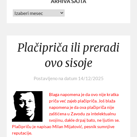
ARHIVA SAJTA
Plačipriča ili preradi
ovo sisoje
Postavljeno na datum
14/12/2025
Blaga napomena je da ovo nije kratka
priča već zajeb plačipriča.
Još blaža
napomena je da ova plačipriča nije
zaštićena u Zavodu za intelektualnu
svojinu, dakle drpaj bato, ne ljutim se.
Plačipriču je napisao Milan Mijatović, pesnik sumnjive
reputacije.