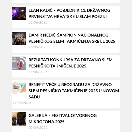
LEAN RADIĆ – POBJEDNIK 11. DRŽAVNOG
PRVENSTVA HRVATSKE U SLAM POEZIJI
22/06/2025
DAMIR NEDIĆ, ŠAMPION NACIONALNOG
PESNIČKOG SLEM TAKMIČENJA SRBIJE 2025
26/05/2025
REZULTATI KONKURSA ZA DRŽAVNO SLEM
PESNIČKO TAKMIČENJE 2025
11/05/2025
BENEFIT VEČE U BEOGRADU ZA DRŽAVNO
SLEM PESNIČKO TAKMIČENJE 2025 U NOVOM
SADU
11/05/2025
GALERIJA – FESTIVAL OTVORENOG
MIKROFONA 2025
05/04/2025