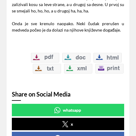
zalizivali kosu sa leve strane, a u drugoj sa desne. U prvoj su
se smejali ho, ho, ho, a u drugoj ha, ha, ha.
Onda je sve krenulo naopako. Neki čudak prerušen u
medveda počeo je da dolazi na njihove književne događaje.
Share on Social Media
whatsapp
x