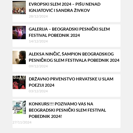
EVROPSKI SLEM 2024 – PIŠU NENAD
IGNJATOVIĆ I SANDRA ŽIVKOV
28/12/2024
GALERIJA – BEOGRADSKI PESNIČKI SLEM
FESTIVAL POBEDNIK 2024
14/12/2024
ALEKSA NINČIĆ, ŠAMPION BEOGRADSKOG
PESNIČKOG SLEM FESTIVALA POBEDNIK 2024
09/12/2024
DRŽAVNO PRVENSTVO HRVATSKE U SLAM
POEZIJI 2024
03/12/2024
KONKURS!!! POZIVAMO VAS NA
BEOGRADSKI PESNIČKI SLEM FESTIVAL
POBEDNIK 2024!
27/11/2024