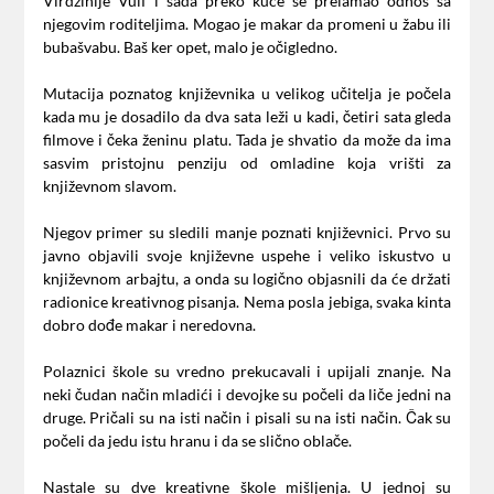
Virdžinije Vulf i sada preko kuce se prelamao odnos sa
njegovim roditeljima. Mogao je makar da promeni u žabu ili
bubašvabu. Baš ker opet, malo je očigledno.
Mutacija poznatog književnika u velikog učitelja je počela
kada mu je dosadilo da dva sata leži u kadi, četiri sata gleda
filmove i čeka ženinu platu. Tada je shvatio da može da ima
sasvim pristojnu penziju od omladine koja vrišti za
književnom slavom.
Njegov primer su sledili manje poznati književnici. Prvo su
javno objavili svoje književne uspehe i veliko iskustvo u
književnom arbajtu, a onda su logično objasnili da će držati
radionice kreativnog pisanja. Nema posla jebiga, svaka kinta
dobro dođe makar i neredovna.
Polaznici škole su vredno prekucavali i upijali znanje. Na
neki čudan način mladići i devojke su počeli da liče jedni na
druge. Pričali su na isti način i pisali su na isti način. Čak su
počeli da jedu istu hranu i da se slično oblače.
Nastale su dve kreativne škole mišljenja. U jednoj su