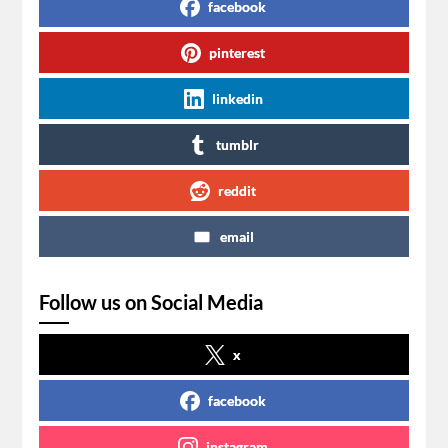
facebook
pinterest
linkedin
tumblr
reddit
email
Follow us on Social Media
x
facebook
instagram