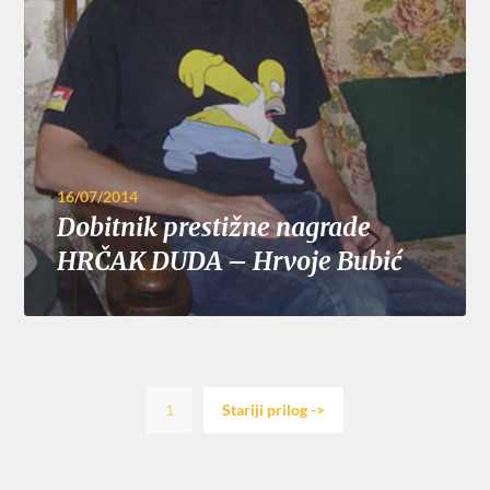
16/07/2014
Dobitnik prestižne nagrade
HRČAK DUDA – Hrvoje Bubić
1
Stariji prilog ->