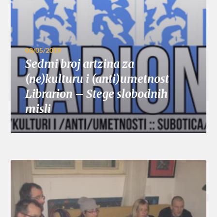
03/05/2019
Sedmi broj artzina za
(ne)kulturu i (anti)umetnost
Librarion – Stege slobodnih
misli