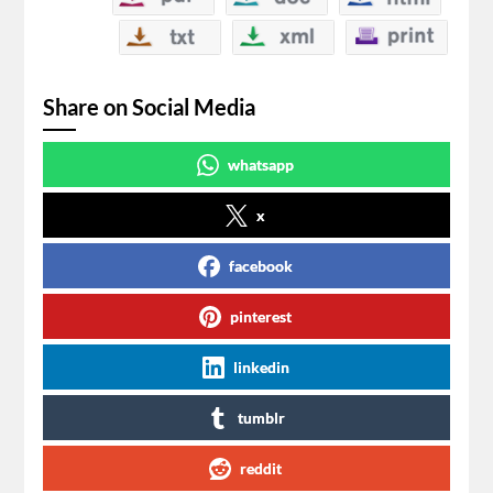
Share on Social Media
whatsapp
x
facebook
pinterest
linkedin
tumblr
reddit