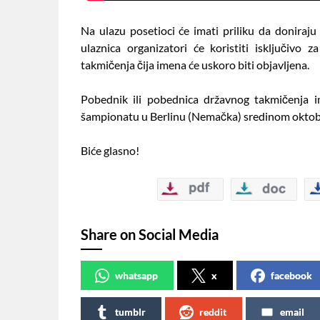
Na ulazu posetioci će imati priliku da donira
ulaznica organizatori će koristiti isključivo 
takmičenja čija imena će uskoro biti objavljena.
Pobednik ili pobednica državnog takmičenja 
šampionatu u Berlinu (Nemačka) sredinom oktob
Biće glasno!
Share on Social Media
whatsapp
x
facebook
tumblr
reddit
email