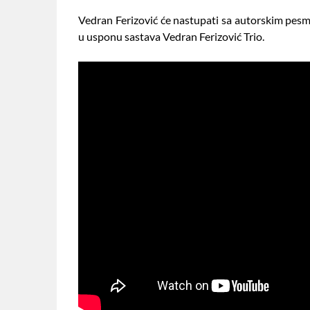
Vedran Ferizović će nastupati sa autorskim pesma
u usponu sastava Vedran Ferizović Trio.