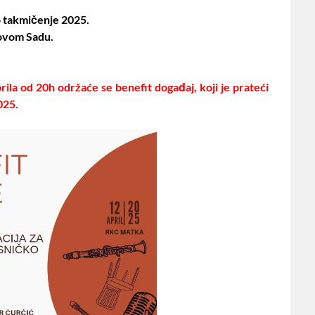
o takmičenje 2025.
Novom Sadu.
la od 20h održaće se benefit događaj, koji je prateći
025.