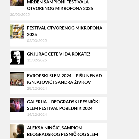
MRĐEN ŠAMPIONI FESTIVALA
OTVORENOG MIKROFONA 2025
30/03/2025
FESTIVAL OTVORENOG MIKROFONA
2025
02/03/2025
GNJURAC ĆETE VI DA ROKATE!
15/02/2025
EVROPSKI SLEM 2024 – PIŠU NENAD
IGNJATOVIĆ I SANDRA ŽIVKOV
28/12/2024
GALERIJA – BEOGRADSKI PESNIČKI
SLEM FESTIVAL POBEDNIK 2024
14/12/2024
ALEKSA NINČIĆ, ŠAMPION
BEOGRADSKOG PESNIČKOG SLEM