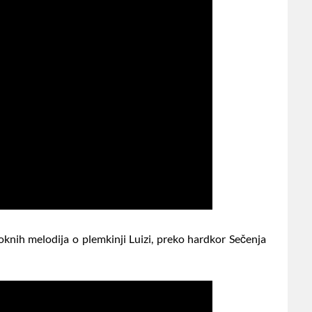
oknih melodija o plemkinji Luizi, preko hardkor Sečenja