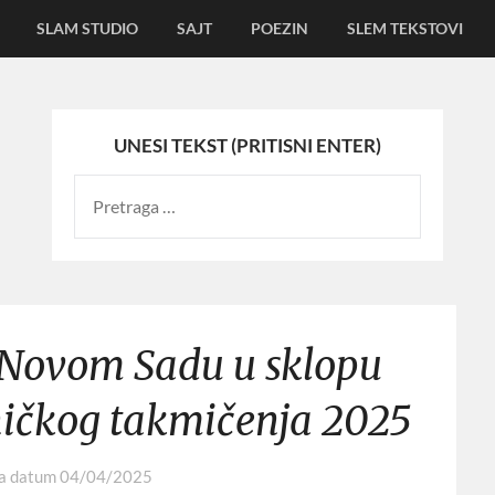
SLAM STUDIO
SAJT
POEZIN
SLEM TEKSTOVI
UNESI TEKST (PRITISNI ENTER)
 Novom Sadu u sklopu
ičkog takmičenja 2025
na datum
04/04/2025