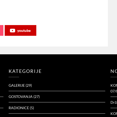
youtube
KATEGORIJE
NO
GALERIJE
(29)
KON
07/
GOSTOVANJA
(27)
Drž
RADIONICE
(5)
KON