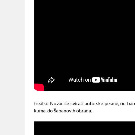
Irealko Novac će svirati autorske pesme, od bar
kuma, do Šabanovih obrada.