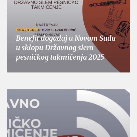
04/04/2025
Benefit događaj u Novom Sadu
u sklopu Državnog slem
pesničkog takmičenja 2025