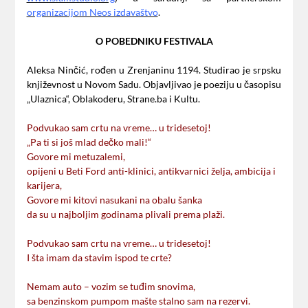
organizacijom Neos izdavaštvo
.
O POBEDNIKU FESTIVALA
Aleksa Ninčić, rođen u Zrenjaninu 1194. Studirao je srpsku
književnost u Novom Sadu. Objavljivao je poeziju u časopisu
„Ulaznica“, Oblakoderu, Strane.ba i Kultu.
Podvukao sam crtu na vreme… u tridesetoj!
„Pa ti si još mlad dečko mali!“
Govore mi metuzalemi,
opijeni u Beti Ford anti-klinici, antikvarnici želja, ambicija i
karijera,
Govore mi kitovi nasukani na obalu šanka
da su u najboljim godinama plivali prema plaži.
Podvukao sam crtu na vreme… u tridesetoj!
I šta imam da stavim ispod te crte?
Nemam auto – vozim se tuđim snovima,
sa benzinskom pumpom mašte stalno sam na rezervi.