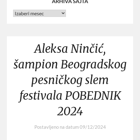
ARHIVA SAJTA
Aleksa Ninčić,
šampion Beogradskog
pesničkog slem
festivala POBEDNIK
2024
Postavljeno na datum
09/12/2024