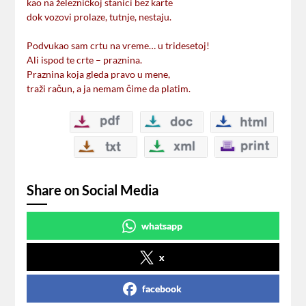
kao na železničkoj stanici bez karte
dok vozovi prolaze, tutnje, nestaju.
Podvukao sam crtu na vreme… u tridesetoj!
Ali ispod te crte – praznina.
Praznina koja gleda pravo u mene,
traži račun, a ja nemam čime da platim.
Share on Social Media
whatsapp
x
facebook