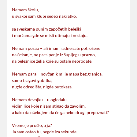
Nemam školu,
u svakoj sam klupi sedeo nakratko,
sa sveskama punim započetih beleški
i maržama gde se misli otimaju i nestaju.
Nemam posao – ali imam radne sate potrošene
na čekanje, na presipanje iz šupljeg u prazno,
na beležnice želja koje su ostale neprodate.
Nemam para – novčanik mi je mapa bez granica,
samo tragovi gubitka,
nigde odredišta, nigde putokaza.
Nemam devojku – u ogledalu
vidim lice koje nisam stigao da zavolim,
a kako da očekujem da će ga neko drugi prepoznati?
Vreme je prošlo, a ja?
Ja sam ostao tu, negde iza sekunde,