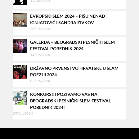
15/02/2025
EVROPSKI SLEM 2024 – PIŠU NENAD
IGNJATOVIĆ I SANDRA ŽIVKOV
28/12/2024
GALERIJA – BEOGRADSKI PESNIČKI SLEM
FESTIVAL POBEDNIK 2024
14/12/2024
DRŽAVNO PRVENSTVO HRVATSKE U SLAM
POEZIJI 2024
03/12/2024
KONKURS!!! POZIVAMO VAS NA
BEOGRADSKI PESNIČKI SLEM FESTIVAL
POBEDNIK 2024!
27/11/2024