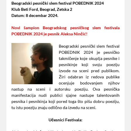
Beogradski pesnički slem festival POBEDNIK 2024
Klub Beti Ford, Beograd, Zetska 2
Datum: 8 decembar 2024.
Novi šampion Beogradskog pesničkog slem festivala
POBEDNIK 2024 je pesnik Aleksa Ninčić!
Beogradski pesnički slem festival
POBEDNIK 2024 je pesničko
takmičenje koje okuplja pesnike i
pesnikinje koji svoju poeziju
izvode na sceni pred publikom.
Žiri odabran iz redova publike
ocenjuje bodovanjem njihov
nastup na sceni i autorsku poeziju. Ova pesnička
manifestacija nudi publici sjajne nastupe talentovanih
pesnika i pesnikinja koji pored toga što pišu dobru poeziju,
tu istu poeziju znaju odlično da izvedu na sceni.
Učesnici Festivala: