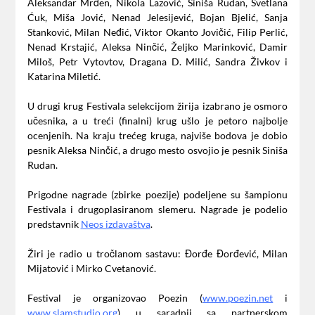
Aleksandar Mrđen, Nikola Lazović, Siniša Rudan, Svetlana
Ćuk, Miša Jović, Nenad Jelesijević, Bojan Bjelić, Sanja
Stanković, Milan Neđić, Viktor Okanto Jovičić, Filip Perlić,
Nenad Krstajić, Aleksa Ninčić, Željko Marinković, Damir
Miloš, Petr Vytovtov, Dragana D. Milić, Sandra Živkov i
Katarina Miletić.
U drugi krug Festivala selekcijom žirija izabrano je osmoro
učesnika, a u treći (finalni) krug ušlo je petoro najbolje
ocenjenih. Na kraju trećeg kruga, najviše bodova je dobio
pesnik Aleksa Ninčić, a drugo mesto osvojio je pesnik Siniša
Rudan.
Prigodne nagrade (zbirke poezije) podeljene su šampionu
Festivala i drugoplasiranom slemeru. Nagrade je podelio
predstavnik
Neos izdavaštva
.
Žiri je radio u tročlanom sastavu: Đorđe Đorđević, Milan
Mijatović i Mirko Cvetanović.
Festival je organizovao Poezin (
www.poezin.net
i
www.slamstudio.org
) u saradnji sa partnerskom