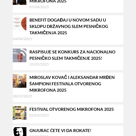
MIKROFONA 2025
05/04/2025
BENEFIT DOGAĐAJ U NOVOM SADU U
SKLOPU DRŽAVNOG SLEM PESNIČKOG
TAKMIČENJA 2025
04/04/2025
RASPISUJE SE KONKURS ZA NACIONALNO
PESNIČKO SLEM TAKMIČENJE 2025!
31/03/2025
MIROSLAV KOVAČ I ALEKSANDAR MRĐEN
ŠAMPIONI FESTIVALA OTVORENOG
MIKROFONA 2025
30/03/2025
FESTIVAL OTVORENOG MIKROFONA 2025
02/03/2025
GNJURAC ĆETE VI DA ROKATE!