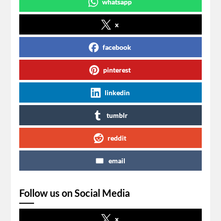
whatsapp
x
facebook
pinterest
linkedin
tumblr
reddit
email
Follow us on Social Media
x