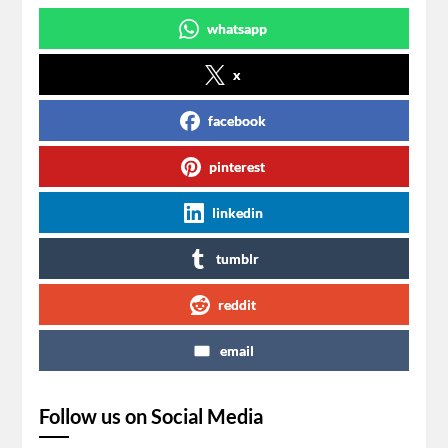
whatsapp
x
facebook
pinterest
linkedin
tumblr
reddit
email
Follow us on Social Media