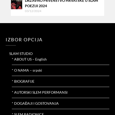
DRŽAVNO PRVENSTVO HRVATSKE U SLAM
POEZIJI 2024
03/12/2024
IZBOR OPCIJA
SLAM STUDIO
* ABOUT US – English
* O NAMA – srpski
* BIOGRAFIJE
* AUTORSKI SLEM PERFORMANSI
* DOGAĐAJI I GOSTOVANJA
* SLEM RADIONICE