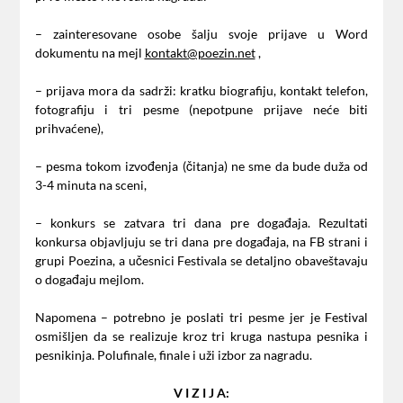
– zainteresovane osobe šalju svoje prijave u Word
dokumentu na mejl
kontakt@poezin.net
,
– prijava mora da sadrži: kratku biografiju, kontakt telefon,
fotografiju i tri pesme (nepotpune prijave neće biti
prihvaćene),
– pesma tokom izvođenja (čitanja) ne sme da bude duža od
3-4 minuta na sceni,
– konkurs se zatvara tri dana pre događaja. Rezultati
konkursa objavljuju se tri dana pre događaja, na FB strani i
grupi Poezina, a učesnici Festivala se detaljno obaveštavaju
o događaju mejlom.
Napomena – potrebno je poslati tri pesme jer je Festival
osmišljen da se realizuje kroz tri kruga nastupa pesnika i
pesnikinja. Polufinale, finale i uži izbor za nagradu.
V I Z I J A: