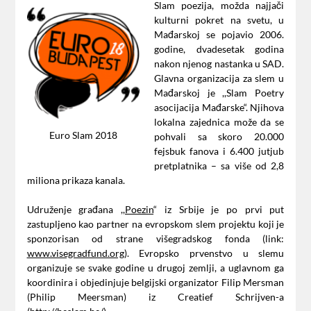
Slam poezija, možda najjači
kulturni pokret na svetu, u
Mađarskoj se pojavio 2006.
godine, dvadesetak godina
nakon njenog nastanka u SAD.
Glavna organizacija za slem u
Mađarskoj je ,,Slam Poetry
asocijacija Mađarske“. Njihova
lokalna zajednica može da se
Euro Slam 2018
pohvali sa skoro 20.000
fejsbuk fanova i 6.400 jutjub
pretplatnika – sa više od 2,8
miliona prikaza kanala.
Udruženje građana ,,
Poezin
“ iz Srbije je po prvi put
zastupljeno kao partner na evropskom slem projektu koji je
sponzorisan od strane višegradskog fonda (link:
www.visegradfund.org
). Evropsko prvenstvo u slemu
organizuje se svake godine u drugoj zemlji, a uglavnom ga
koordinira i objedinjuje belgijski organizator Filip Mersman
(Philip Meersman) iz Creatief Schrijven-a