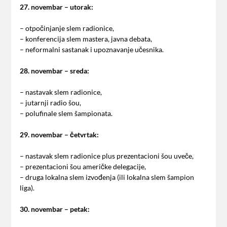
27. novembar – utorak:
– otpočinjanje slem radionice,
– konferencija slem mastera, javna debata,
– neformalni sastanak i upoznavanje učesnika.
28. novembar – sreda:
– nastavak slem radionice,
– jutarnji radio šou,
– polufinale slem šampionata.
29. novembar – četvrtak:
– nastavak slem radionice plus prezentacioni šou uveče,
– prezentacioni šou američke delegacije,
– druga lokalna slem izvođenja (ili lokalna slem šampion
liga).
30. novembar – petak: