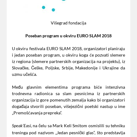
Višegrad fondacija
Poseban program u okviru EURO SLAM 2018
U okviru festivala EURO SLAM 2018, organizatori planiraju
i jedan poseban program, u okviru koga će pozvati slemere
iz regiona (slemere partnerskih organizacija na projektu), iz
Slovačke, Češke, Poljske, Srbije, Makedonije i Ukrajine da
uzmu učešća.
Među glavnim elementima programa biće intenzivna
trodnevna radionica sa slam pesnicima iz partnerskih
organizacija iz gore pomenutih zemalja kako bi organizatori
događaja stvorili poseban, višejezični poetski nastup u ime
„Premošćavanja prepreka“.
, na čelu sa Mark Keli Smitom osmislili su tehniku
Speak’Easi
treninga pod nazivom „Jedan pesnički glas“, što predstavlja