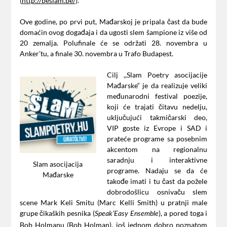
(
http://beslam.be/
).
Ove godine, po prvi put, Mađarskoj je pripala čast da bude
domaćin ovog događaja i da ugosti slem šampione iz više od
20 zemalja. Polufinale će se održati 28. novembra u
Anker’tu, a finale 30. novembra u Trafo Budapest.
Cilj ,,Slam Poetry asocijacije
Mađarske“ je da realizuje veliki
međunarodni festival poezije,
koji će trajati čitavu nedelju,
uključujući takmičarski deo,
VIP goste iz Evrope i SAD i
prateće programe sa posebnim
akcentom na regionalnu
saradnju i interaktivne
Slam asocijacija
programe. Nadaju se da će
Mađarske
takođe imati i tu čast da požele
dobrodošlicu osnivaču slem
scene Mark Keli Smitu (Marc Kelli Smith) u pratnji male
grupe čikaških pesnika (
), a pored toga i
Speak’Easy
Ensemble
Bob Holmanu (Bob Holman), još jednom dobro poznatom