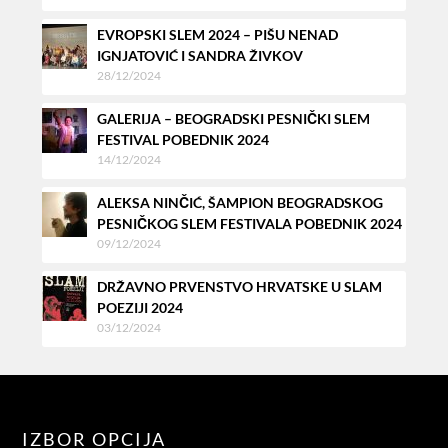
EVROPSKI SLEM 2024 – PIŠU NENAD
IGNJATOVIĆ I SANDRA ŽIVKOV
28/12/2024
GALERIJA – BEOGRADSKI PESNIČKI SLEM
FESTIVAL POBEDNIK 2024
14/12/2024
ALEKSA NINČIĆ, ŠAMPION BEOGRADSKOG
PESNIČKOG SLEM FESTIVALA POBEDNIK 2024
09/12/2024
DRŽAVNO PRVENSTVO HRVATSKE U SLAM
POEZIJI 2024
03/12/2024
IZBOR OPCIJA