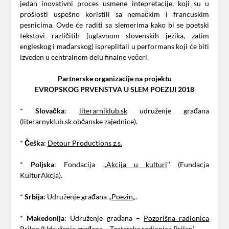
jedan inovativni proces usmene intepretacije, koji su u
prošlosti uspešno koristili sa nemačkim i francuskim
pesnicima. Ovde će raditi sa slemerima kako bi se poetski
tekstovi različitih (uglavnom slovenskih jezika, zatim
engleskog i mađarskog) ispreplitali u performans koji će biti
izveden u centralnom delu finalne večeri.
Partnerske organizacije na projektu
EVROPSKOG PRVENSTVA U SLEM POEZIJI 2018
*
Slovačka
:
literarniklub.sk
udruženje građana
(literarnyklub.sk občanske zajednice).
*
Češka
:
Detour Productions z.s.
*
Poljska
: Fondacija ,,
Akcija u kulturi
’’ (Fundacja
KulturAkcja).
*
Srbija
: Udruženje građana ,,
Poezin
„.
*
Makedonija
: Udruženje građana –
Pozorišna radionica
Prilep
(Udruženje građana – Teatarska radionica Prilep).