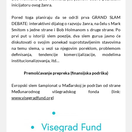
inicijatoru ovog žanra.
Pored toga planiraju da se održi prva GRAND SLAM
DEBATE: interaktivni dijalog o razvoju žanra, na čelu s Mark
Smitom s jedne strane i Bob Holmanom s druge strane. Po
prvi put u istoriji slem poezije, dva slem gurua javno će
diskutovati o svojim ponekad suprotstavljenim stavovima
na temu slema, u vezi sa njegovim poreklom, problemom
definisanja, tendencije komercijalizacije, modelima
institucionalizovanja, itd…
Premošćavanje prepreka (finansijska podrška)
Evropski slem šampionat u Mađarskoj je podržan od strane
Međunarodnog višegradskog fonda (link:
www.visegradfund.org
)