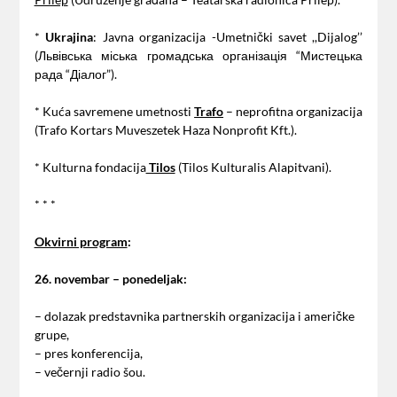
*
Ukrajina
: Javna organizacija -Umetnički savet ,,Dijalog’’
(Львівська міська громадська організація “Мистецька
рада “Діалог”).
* Kuća savremene umetnosti
Trafo
– neprofitna organizacija
(Trafo Kortars Muveszetek Haza Nonprofit Kft.).
* Kulturna fondacija
Tilos
(Tilos Kulturalis Alapitvani).
* * *
Okvirni program
:
26. novembar – ponedeljak:
– dolazak predstavnika partnerskih organizacija i američke
grupe,
– pres konferencija,
– večernji radio šou.