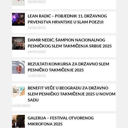
30/08/2025
LEAN RADIĆ – POBJEDNIK 11. DRŽAVNOG
PRVENSTVA HRVATSKE U SLAM POEZIJI
22/06/2025
DAMIR NEDIĆ, ŠAMPION NACIONALNOG
PESNIČKOG SLEM TAKMIČENJA SRBIJE 2025
26/05/2025
REZULTATI KONKURSA ZA DRŽAVNO SLEM
PESNIČKO TAKMIČENJE 2025
11/05/2025
BENEFIT VEČE U BEOGRADU ZA DRŽAVNO
SLEM PESNIČKO TAKMIČENJE 2025 U NOVOM
SADU
11/05/2025
GALERIJA – FESTIVAL OTVORENOG
MIKROFONA 2025