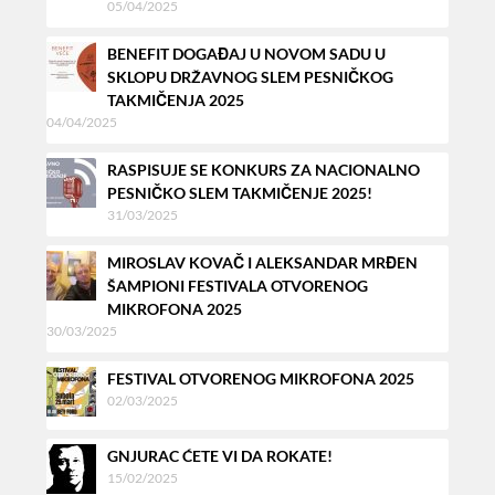
05/04/2025
BENEFIT DOGAĐAJ U NOVOM SADU U
SKLOPU DRŽAVNOG SLEM PESNIČKOG
TAKMIČENJA 2025
04/04/2025
RASPISUJE SE KONKURS ZA NACIONALNO
PESNIČKO SLEM TAKMIČENJE 2025!
31/03/2025
MIROSLAV KOVAČ I ALEKSANDAR MRĐEN
ŠAMPIONI FESTIVALA OTVORENOG
MIKROFONA 2025
30/03/2025
FESTIVAL OTVORENOG MIKROFONA 2025
02/03/2025
GNJURAC ĆETE VI DA ROKATE!
15/02/2025