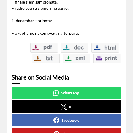
– finale slem šampionata,
– radio šou sa slemerima uživo.
1. decembar – subota:
– okupljanje nakon svega i afterparti.
Share on Social Media
whatsapp
x
facebook