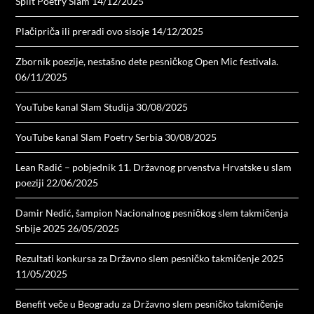
Split Poetry Slam
14/12/2025
Plačipriča ili preradi ovo sisoje
14/12/2025
Zbornik poezije, nestašno dete pesničkog Open Mic festivala.
06/11/2025
YouTube kanal Slam Studija
30/08/2025
YouTube kanal Slam Poetry Serbia
30/08/2025
Lean Radić – pobjednik 11. Državnog prvenstva Hrvatske u slam
poeziji
22/06/2025
Damir Nedić, šampion Nacionalnog pesničkog slem takmičenja
Srbije 2025
26/05/2025
Rezultati konkursa za Državno slem pesničko takmičenje 2025
11/05/2025
Benefit veče u Beogradu za Državno slem pesničko takmičenje