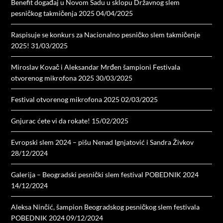
Benefit događaj u Novom Sadu u sklopu Državnog slem
pesničkog takmičenja 2025
04/04/2025
Raspisuje se konkurs za Nacionalno pesničko slem takmičenje
2025!
31/03/2025
Miroslav Kovač i Aleksandar Mrđen šampioni Festivala
otvorenog mikrofona 2025
30/03/2025
Festival otvorenog mikrofona 2025
02/03/2025
Gnjurac ćete vi da rokate!
15/02/2025
Evropski slem 2024 – pišu Nenad Ignjatović i Sandra Živkov
28/12/2024
Galerija – Beogradski pesnički slem festival POBEDNIK 2024
14/12/2024
Aleksa Ninčić, šampion Beogradskog pesničkog slem festivala
POBEDNIK 2024
09/12/2024