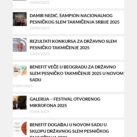
22/06/2025
DAMIR NEDIĆ, ŠAMPION NACIONALNOG
PESNIČKOG SLEM TAKMIČENJA SRBIJE 2025
26/05/2025
REZULTATI KONKURSA ZA DRŽAVNO SLEM
PESNIČKO TAKMIČENJE 2025
11/05/2025
BENEFIT VEČE U BEOGRADU ZA DRŽAVNO
SLEM PESNIČKO TAKMIČENJE 2025 U NOVOM
SADU
11/05/2025
GALERIJA – FESTIVAL OTVORENOG
MIKROFONA 2025
05/04/2025
BENEFIT DOGAĐAJ U NOVOM SADU U
SKLOPU DRŽAVNOG SLEM PESNIČKOG