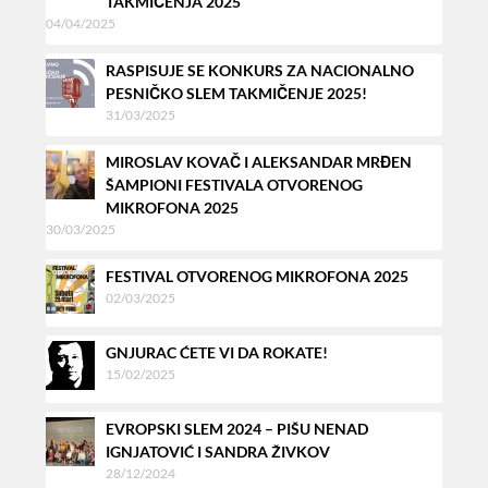
TAKMIČENJA 2025
04/04/2025
RASPISUJE SE KONKURS ZA NACIONALNO
PESNIČKO SLEM TAKMIČENJE 2025!
31/03/2025
MIROSLAV KOVAČ I ALEKSANDAR MRĐEN
ŠAMPIONI FESTIVALA OTVORENOG
MIKROFONA 2025
30/03/2025
FESTIVAL OTVORENOG MIKROFONA 2025
02/03/2025
GNJURAC ĆETE VI DA ROKATE!
15/02/2025
EVROPSKI SLEM 2024 – PIŠU NENAD
IGNJATOVIĆ I SANDRA ŽIVKOV
28/12/2024