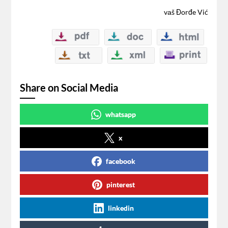
vаš Đorđe Vić
Share on Social Media
whatsapp
x
facebook
pinterest
linkedin