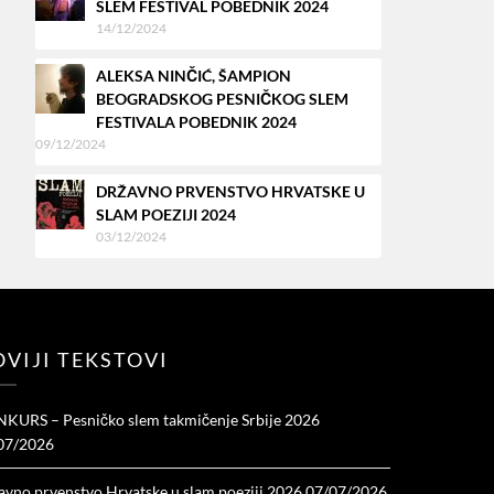
SLEM FESTIVAL POBEDNIK 2024
14/12/2024
ALEKSA NINČIĆ, ŠAMPION
BEOGRADSKOG PESNIČKOG SLEM
FESTIVALA POBEDNIK 2024
09/12/2024
DRŽAVNO PRVENSTVO HRVATSKE U
SLAM POEZIJI 2024
03/12/2024
VIJI TEKSTOVI
KURS – Pesničko slem takmičenje Srbije 2026
07/2026
avno prvenstvo Hrvatske u slam poeziji 2026
07/07/2026