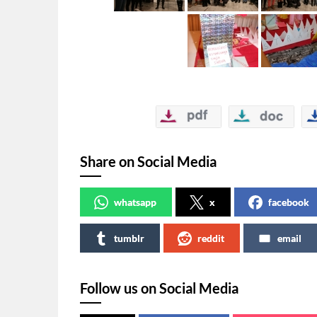
Share on Social Media
whatsapp
x
facebook
tumblr
reddit
email
Follow us on Social Media