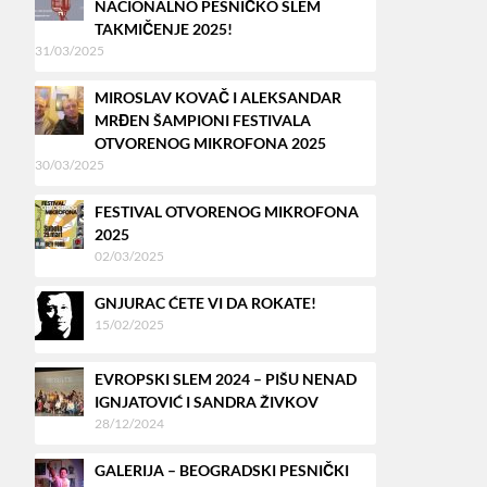
NACIONALNO PESNIČKO SLEM
TAKMIČENJE 2025!
31/03/2025
MIROSLAV KOVAČ I ALEKSANDAR
MRĐEN ŠAMPIONI FESTIVALA
OTVORENOG MIKROFONA 2025
30/03/2025
FESTIVAL OTVORENOG MIKROFONA
2025
02/03/2025
GNJURAC ĆETE VI DA ROKATE!
15/02/2025
EVROPSKI SLEM 2024 – PIŠU NENAD
IGNJATOVIĆ I SANDRA ŽIVKOV
28/12/2024
GALERIJA – BEOGRADSKI PESNIČKI