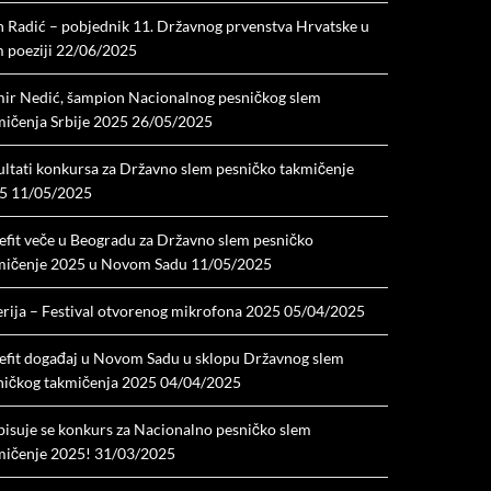
n Radić – pobjednik 11. Državnog prvenstva Hrvatske u
 poeziji
22/06/2025
ir Nedić, šampion Nacionalnog pesničkog slem
mičenja Srbije 2025
26/05/2025
ultati konkursa za Državno slem pesničko takmičenje
5
11/05/2025
efit veče u Beogradu za Državno slem pesničko
mičenje 2025 u Novom Sadu
11/05/2025
erija – Festival otvorenog mikrofona 2025
05/04/2025
efit događaj u Novom Sadu u sklopu Državnog slem
ničkog takmičenja 2025
04/04/2025
pisuje se konkurs za Nacionalno pesničko slem
mičenje 2025!
31/03/2025