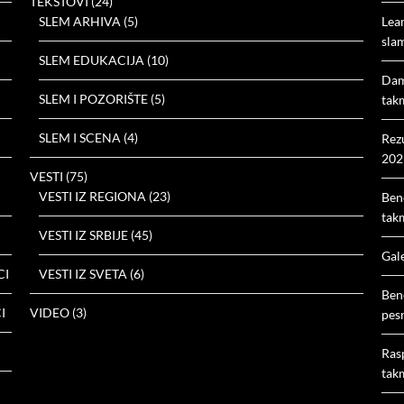
TEKSTOVI
(24)
SLEM ARHIVA
(5)
Lea
slam
SLEM EDUKACIJA
(10)
Dam
SLEM I POZORIŠTE
(5)
tak
SLEM I SCENA
(4)
Rez
202
VESTI
(75)
VESTI IZ REGIONA
(23)
Ben
tak
VESTI IZ SRBIJE
(45)
Gal
CI
VESTI IZ SVETA
(6)
Ben
I
VIDEO
(3)
pes
Ras
tak