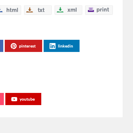
pinterest
linkedin
youtube