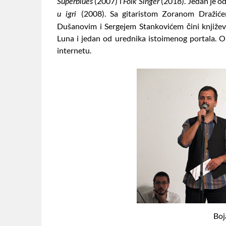
(2007) i
(2018). Jedan je o
Superblues
Folk Singer
(2008). Sa gitaristom Zoranom Dražiće
u igri
Dušanovim i Sergejem Stankovićem čini knjiže
Luna i jedan od urednika istoimenog portala. Obj
internetu.
Boj