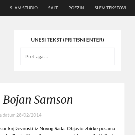
SLAM STUDIO
SAJT
POEZIN
SLEM TEKSTOVI
UNESI TEKST (PRITISNI ENTER)
– Bojan Samson
na datum
28/02/2014
esor književnosti iz Novog Sada. Objavio zbirke pesama