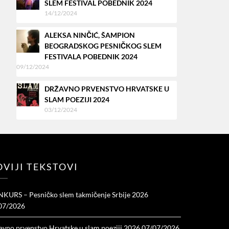
SLEM FESTIVAL POBEDNIK 2024
14/12/2024
ALEKSA NINČIĆ, ŠAMPION
BEOGRADSKOG PESNIČKOG SLEM
FESTIVALA POBEDNIK 2024
09/12/2024
DRŽAVNO PRVENSTVO HRVATSKE U
SLAM POEZIJI 2024
03/12/2024
VIJI TEKSTOVI
KURS – Pesničko slem takmičenje Srbije 2026
07/2026
avno prvenstvo Hrvatske u slam poeziji 2026
07/07/2026