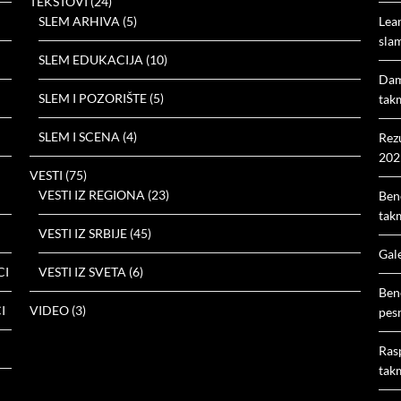
TEKSTOVI
(24)
SLEM ARHIVA
(5)
Lea
slam
SLEM EDUKACIJA
(10)
Dam
SLEM I POZORIŠTE
(5)
tak
SLEM I SCENA
(4)
Rez
202
VESTI
(75)
VESTI IZ REGIONA
(23)
Ben
tak
VESTI IZ SRBIJE
(45)
Gal
CI
VESTI IZ SVETA
(6)
Ben
I
VIDEO
(3)
pes
Ras
tak