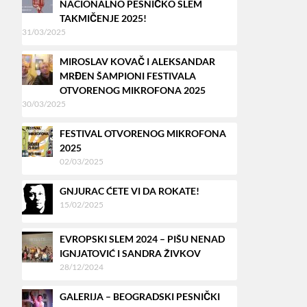
NACIONALNO PESNIČKO SLEM
TAKMIČENJE 2025!
31/03/2025
MIROSLAV KOVAČ I ALEKSANDAR
MRĐEN ŠAMPIONI FESTIVALA
OTVORENOG MIKROFONA 2025
30/03/2025
FESTIVAL OTVORENOG MIKROFONA
2025
02/03/2025
GNJURAC ĆETE VI DA ROKATE!
15/02/2025
EVROPSKI SLEM 2024 – PIŠU NENAD
IGNJATOVIĆ I SANDRA ŽIVKOV
28/12/2024
GALERIJA – BEOGRADSKI PESNIČKI