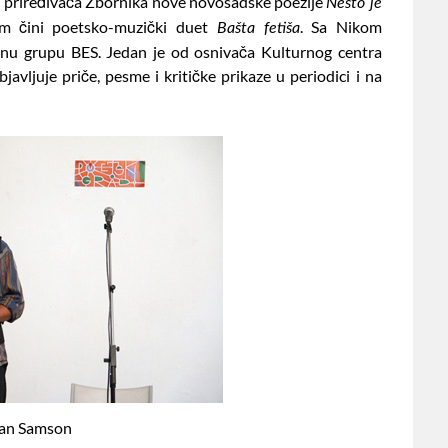
d priređivača Zbornika nove novosadske poezije
Nešto je
m čini poetsko-muzički duet
. Sa Nikom
Bašta fetiša
vnu grupu BES. Jedan je od osnivača Kulturnog centra
avljuje priče, pesme i kritičke prikaze u periodici i na
an Samson