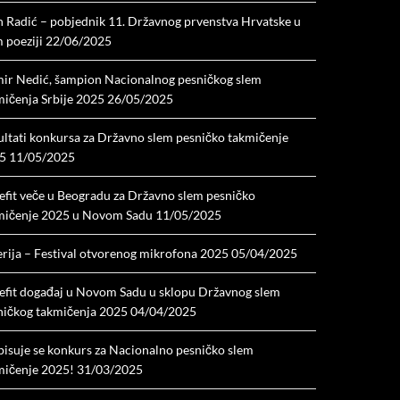
n Radić – pobjednik 11. Državnog prvenstva Hrvatske u
 poeziji
22/06/2025
ir Nedić, šampion Nacionalnog pesničkog slem
mičenja Srbije 2025
26/05/2025
ultati konkursa za Državno slem pesničko takmičenje
5
11/05/2025
efit veče u Beogradu za Državno slem pesničko
mičenje 2025 u Novom Sadu
11/05/2025
erija – Festival otvorenog mikrofona 2025
05/04/2025
efit događaj u Novom Sadu u sklopu Državnog slem
ničkog takmičenja 2025
04/04/2025
pisuje se konkurs za Nacionalno pesničko slem
mičenje 2025!
31/03/2025