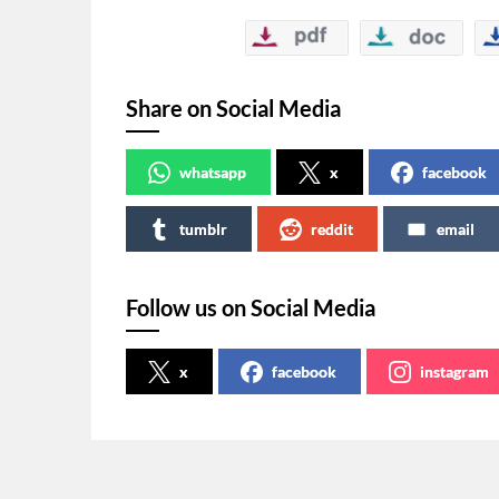
Share on Social Media
whatsapp
x
facebook
tumblr
reddit
email
Follow us on Social Media
x
facebook
instagram