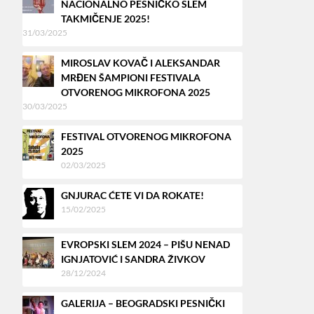
NACIONALNO PESNIČKO SLEM
TAKMIČENJE 2025!
31/03/2025
MIROSLAV KOVAČ I ALEKSANDAR
MRĐEN ŠAMPIONI FESTIVALA
OTVORENOG MIKROFONA 2025
30/03/2025
FESTIVAL OTVORENOG MIKROFONA
2025
02/03/2025
GNJURAC ĆETE VI DA ROKATE!
15/02/2025
EVROPSKI SLEM 2024 – PIŠU NENAD
IGNJATOVIĆ I SANDRA ŽIVKOV
28/12/2024
GALERIJA – BEOGRADSKI PESNIČKI