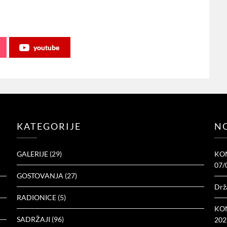
youtube
KATEGORIJE
NO
GALERIJE
(29)
KON
07/
GOSTOVANJA
(27)
Drž
RADIONICE
(5)
KON
SADRŽAJI
(96)
202