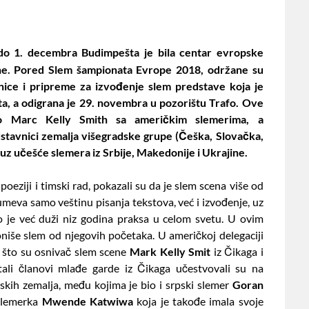
o 1. decembra Budimpešta je bila centar evropske
ne. Pored Slem šampionata Evrope 2018, održane su
ice i pripreme za izvođenje slem predstave koja je
ta, a odigrana je 29. novembra u pozorištu Trafo. Ove
io Marc Kelly Smith sa američkim slemerima, a
stavnici zemalja višegradske grupe (Češka, Slovačka,
uz učešće slemera iz Srbije, Makedonije i Ukrajine.
oeziji i timski rad, pokazali su da je slem scena više od
eva samo veštinu pisanja tekstova, već i izvođenje, uz
o je već duži niz godina praksa u celom svetu. U ovim
niše slem od njegovih početaka. U američkoj delegaciji
o što su osnivač slem scene
Mark Kelly Smit
iz Čikaga i
stali članovi mlađe garde iz Čikaga učestvovali su na
skih zemalja, među kojima je bio i srpski slemer
Goran
 slemerka
Mwende Katwiwa
koja je takođe imala svoje