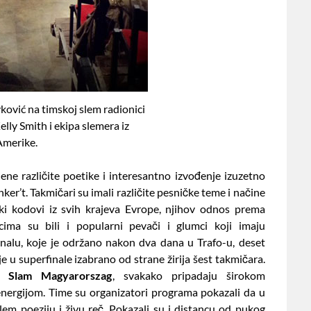
ković na timskoj slem radionici
elly Smith i ekipa slemera iz
Amerike.
ne različite poetike i interesantno izvođenje izuzetno
ker’t. Takmičari su imali različite pesničke teme i načine
ški kodovi iz svih krajeva Evrope, njihov odnos prema
ima su bili i popularni pevači i glumci koji imaju
nalu, koje je održano nakon dva dana u Trafo-u, deset
 u superfinale izabrano od strane žirija šest takmičara.
y Slam Magyarorszag
, svakako pripadaju širokom
energijom. Time su organizatori programa pokazali da u
lem poeziju i živu reč. Pokazali su i distancu od pukog