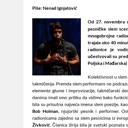
Piše: Nenad Ignjatović
Od 27. novembra d
pesničke slem sce
mnogobrojne radion
trajala oko 40 minu
radionice je vod
učestvovali su pred
Poljska i Mađarska) 
Kolektivnost u slem p
takmičenja. Premda slem performans ne podrazum
elemente glume i improvizacije, takmičarski de
danima imali smo priliku da vidimo kako funkcio
bila su prisutna najveća imena slem poezije, ka
Bob Holman
, njujorški pesnik i performer. O
radionicama zajedno sa slem pesnicima iz evrop
Živković
. Članica žirija bila je svetski poznata