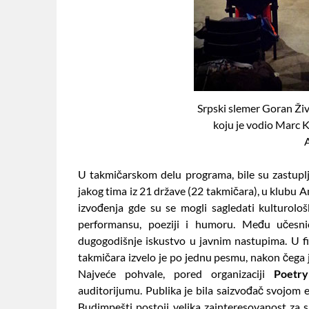
Srpski slemer Goran Živ
koju je vodio Marc K
U takmičarskom delu programa, bile su zastuplje
jakog tima iz 21 države (22 takmičara), u klubu An
izvođenja gde su se mogli sagledati kulturolo
performansu, poeziji i humoru. Među učesnic
dugogodišnje iskustvo u javnim nastupima. U fi
takmičara izvelo je po jednu pesmu, nakon čega je
Najveće pohvale, pored organizaciji
Poetr
auditorijumu. Publika je bila saizvođač svojom 
Budimpešti postoji velika zainteresovanost za s