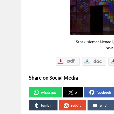
Srpski slemer Nenad 
prve
Share on Social Media
whatsapp
x
facebook
tumblr
reddit
email