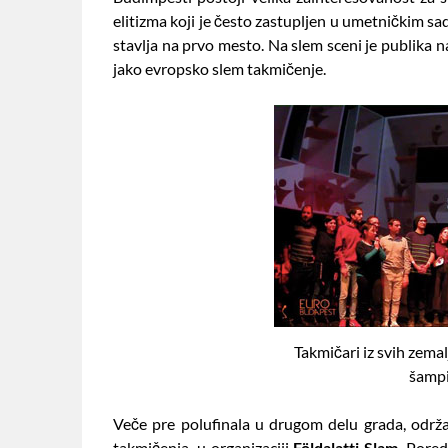
elitizma koji je često zastupljen u umetničkim sa
stavlja na prvo mesto. Na slem sceni je publika n
jako evropsko slem takmičenje.
Takmičari iz svih zem
šamp
Veče pre polufinala u drugom delu grada, održa
takmičenja, u organizaciji
Földalatti Slam
. Pored