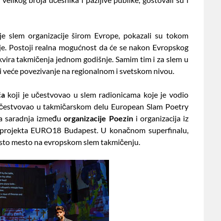
voje slem organizacije širom Evrope, pokazali su tokom
ije. Postoji realna mogućnost da će se nakon Evropskog
kvira takmičenja jednom godišnje. Samim tim i za slem u
 i veće povezivanje na regionalnom i svetskom nivou.
ća
koji je učestvovao u slem radionicama koje je vodio
učestvovao u takmičarskom delu European Slam Poetry
a saradnja između
organizacije Poezin
i organizacija iz
g projekta EURO18 Budapest. U konačnom superfinalu,
šesto mesto na evropskom slem takmičenju.