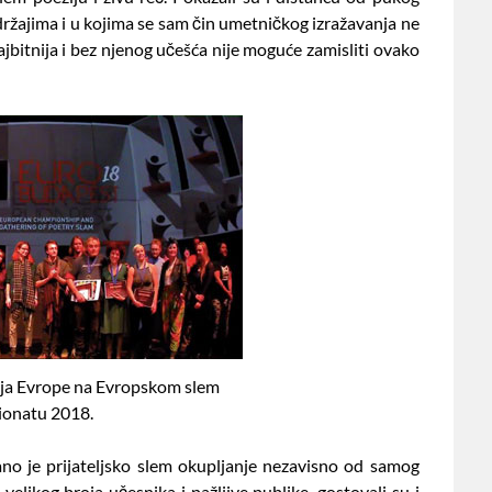
držajima i u kojima se sam čin umetničkog izražavanja ne
ajbitnija i bez njenog učešća nije moguće zamisliti ovako
alja Evrope na Evropskom slem
ionatu 2018.
no je prijateljsko slem okupljanje nezavisno od samog
 velikog broja učesnika i pažljive publike, gostovali su i