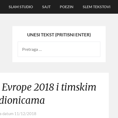
SLAM STUDIO
SAJT
POEZIN
SLEM TEKSTOVI
UNESI TEKST (PRITISNI ENTER)
Evrope 2018 i timskim
adionicama
na datum
11/12/2018