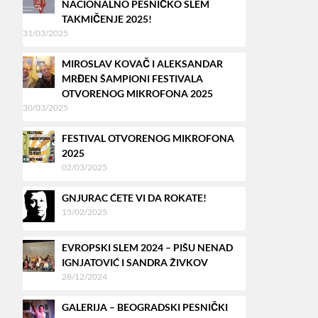
NACIONALNO PESNIČKO SLEM
TAKMIČENJE 2025!
31/03/2025
MIROSLAV KOVAČ I ALEKSANDAR
MRĐEN ŠAMPIONI FESTIVALA
OTVORENOG MIKROFONA 2025
30/03/2025
FESTIVAL OTVORENOG MIKROFONA
2025
02/03/2025
GNJURAC ĆETE VI DA ROKATE!
15/02/2025
EVROPSKI SLEM 2024 – PIŠU NENAD
IGNJATOVIĆ I SANDRA ŽIVKOV
28/12/2024
GALERIJA – BEOGRADSKI PESNIČKI