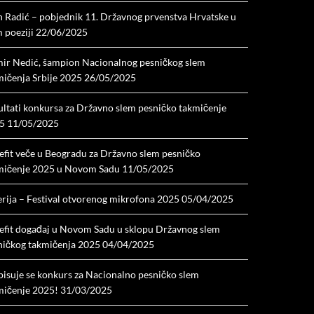
n Radić – pobjednik 11. Državnog prvenstva Hrvatske u
 poeziji
22/06/2025
ir Nedić, šampion Nacionalnog pesničkog slem
mičenja Srbije 2025
26/05/2025
ultati konkursa za Državno slem pesničko takmičenje
5
11/05/2025
efit veče u Beogradu za Državno slem pesničko
mičenje 2025 u Novom Sadu
11/05/2025
erija – Festival otvorenog mikrofona 2025
05/04/2025
efit događaj u Novom Sadu u sklopu Državnog slem
ničkog takmičenja 2025
04/04/2025
pisuje se konkurs za Nacionalno pesničko slem
mičenje 2025!
31/03/2025