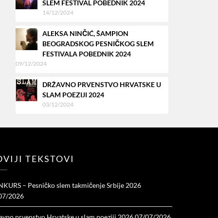
SLEM FESTIVAL POBEDNIK 2024
14/12/2024
ALEKSA NINČIĆ, ŠAMPION
BEOGRADSKOG PESNIČKOG SLEM
FESTIVALA POBEDNIK 2024
09/12/2024
DRŽAVNO PRVENSTVO HRVATSKE U
SLAM POEZIJI 2024
03/12/2024
VIJI TEKSTOVI
KURS – Pesničko slem takmičenje Srbije 2026
07/2026
avno prvenstvo Hrvatske u slam poeziji 2026
07/07/2026