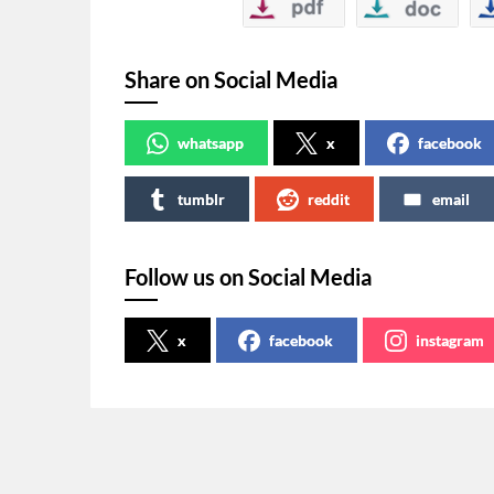
Share on Social Media
whatsapp
x
facebook
tumblr
reddit
email
Follow us on Social Media
x
facebook
instagram