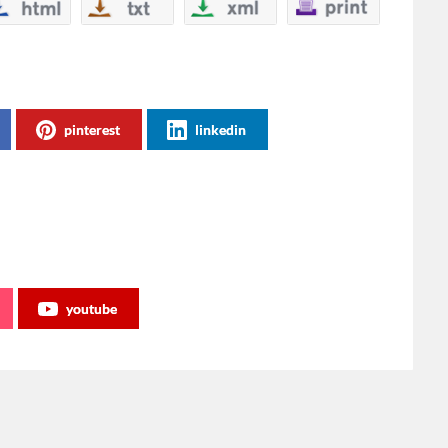
pinterest
linkedin
youtube