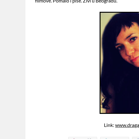
filmove. Pomalo i piše. Živi u Beogradu.
Link:
www.dragan