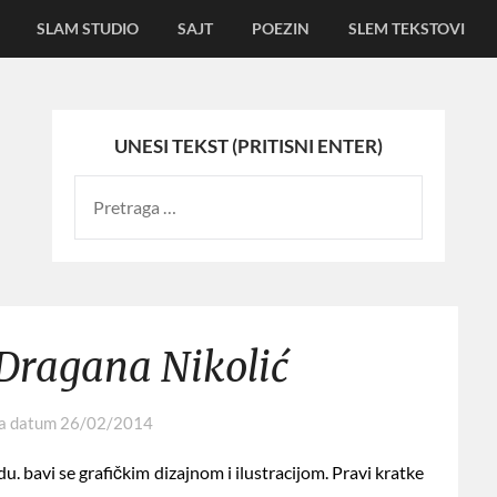
SLAM STUDIO
SAJT
POEZIN
SLEM TEKSTOVI
UNESI TEKST (PRITISNI ENTER)
 Dragana Nikolić
na datum
26/02/2014
 bavi se grafičkim dizajnom i ilustracijom. Pravi kratke