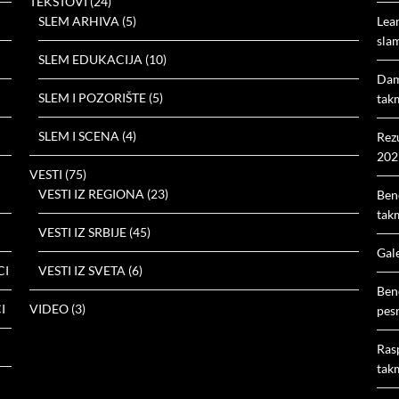
TEKSTOVI
(24)
SLEM ARHIVA
(5)
Lea
slam
SLEM EDUKACIJA
(10)
Dam
SLEM I POZORIŠTE
(5)
tak
SLEM I SCENA
(4)
Rez
202
VESTI
(75)
VESTI IZ REGIONA
(23)
Ben
tak
VESTI IZ SRBIJE
(45)
Gal
CI
VESTI IZ SVETA
(6)
Ben
I
VIDEO
(3)
pes
Ras
tak