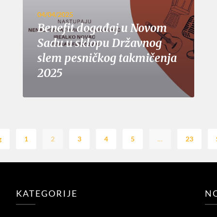
04/04/2025
Benefit događaj u Novom
Sadu u sklopu Državnog
slem pesničkog takmičenja
2025
g
1
2
3
4
5
…
23
KATEGORIJE
NO