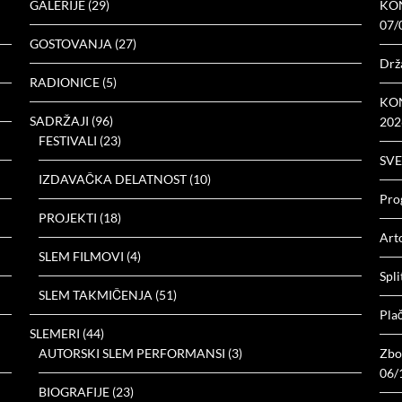
GALERIJE
(29)
KON
07/
GOSTOVANJA
(27)
Drž
RADIONICE
(5)
KON
SADRŽAJI
(96)
202
FESTIVALI
(23)
SVE
IZDAVAČKA DELATNOST
(10)
Prog
PROJEKTI
(18)
Arto
SLEM FILMOVI
(4)
Spli
SLEM TAKMIČENJA
(51)
Plač
SLEMERI
(44)
AUTORSKI SLEM PERFORMANSI
(3)
Zbor
06/
BIOGRAFIJE
(23)