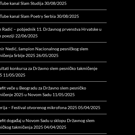
Tube kanal Slam Studija
30/08/2025
Tube kanal Slam Poetry Serbia
30/08/2025
n Radić – pobjednik 11. Državnog prvenstva Hrvatske u
 poeziji
22/06/2025
ir Nedić, šampion Nacionalnog pesničkog slem
mičenja Srbije 2025
26/05/2025
ultati konkursa za Državno slem pesničko takmičenje
5
11/05/2025
efit veče u Beogradu za Državno slem pesničko
mičenje 2025 u Novom Sadu
11/05/2025
erija – Festival otvorenog mikrofona 2025
05/04/2025
efit događaj u Novom Sadu u sklopu Državnog slem
ničkog takmičenja 2025
04/04/2025