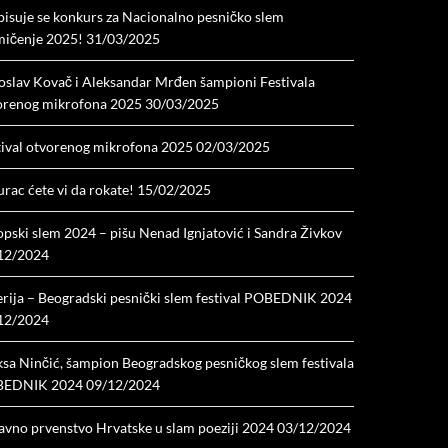
pisuje se konkurs za Nacionalno pesničko slem
mičenje 2025!
31/03/2025
oslav Kovač i Aleksandar Mrđen šampioni Festivala
orenog mikrofona 2025
30/03/2025
tival otvorenog mikrofona 2025
02/03/2025
rac ćete vi da rokate!
15/02/2025
opski slem 2024 – pišu Nenad Ignjatović i Sandra Živkov
12/2024
erija – Beogradski pesnički slem festival POBEDNIK 2024
12/2024
ksa Ninčić, šampion Beogradskog pesničkog slem festivala
EDNIK 2024
09/12/2024
avno prvenstvo Hrvatske u slam poeziji 2024
03/12/2024