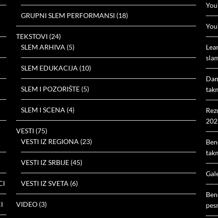
You
GRUPNI SLEM PERFORMANSI
(18)
You
TEKSTOVI
(24)
SLEM ARHIVA
(5)
Lea
slam
SLEM EDUKACIJA
(10)
Dam
SLEM I POZORIŠTE
(5)
tak
SLEM I SCENA
(4)
Rez
202
VESTI
(75)
VESTI IZ REGIONA
(23)
Ben
tak
VESTI IZ SRBIJE
(45)
Gal
CI
VESTI IZ SVETA
(6)
Ben
I
VIDEO
(3)
pes