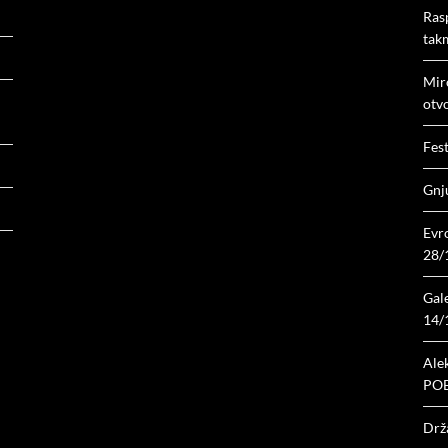
Ras
tak
Mir
otv
Fes
Gnju
Evr
28/
Gal
14/
Ale
POB
Drž