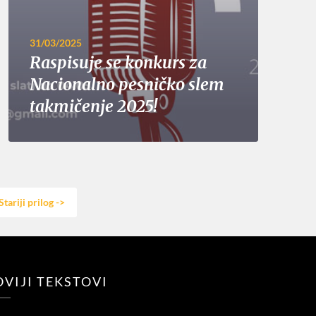
31/03/2025
Raspisuje se konkurs za
Nacionalno pesničko slem
takmičenje 2025!
Stariji prilog ->
VIJI TEKSTOVI