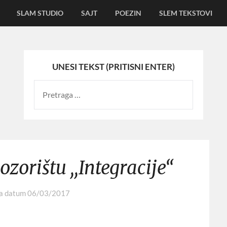
SLAM STUDIO
SAJT
POEZIN
SLEM TEKSTOVI
UNESI TEKST (PRITISNI ENTER)
zorištu ,,Integracije“
na datum
06/03/2017