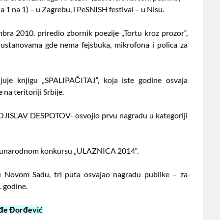
 1 na 1) – u Zagrebu, i PeSNISH festival – u Nisu.
a 2010. priredio zbornik poezije „Tortu kroz prozor“,
i ustanovama gde nema fejsbuka, mikrofona i polica za
juje knjigu „SPALIPAČITAJ“, koja iste godine osvaja
a teritoriji Srbije.
VOJISLAV DESPOTOV- osvojio prvu nagradu u kategoriji
Međunarodnom konkursu „ULAZNICA 2014“.
u Novom Sadu, tri puta osvajao nagradu publike – za
. godine.
đe Đorđević