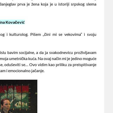
njeglav prva je žena koja je u istoriji srpskog slema
ina Kovačević
g i kulturolog. Pišem ,,čini mi se vekovima“ i svoju
slu bavim socijalne, a da ja svakodnevicu proživljavam
 moja umetnička kuća. Na ovaj način mi je jedino moguće
se, oduševiti se… Ovo vidim kao priliku za preispitivanje
izam i emocionalno jačanje.