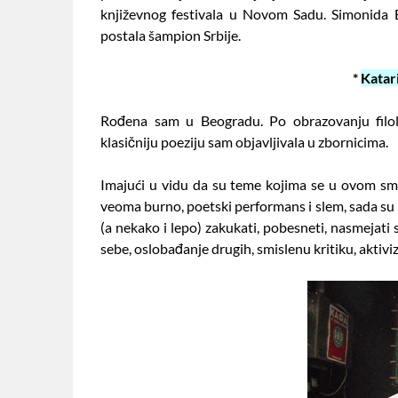
književnog festivala u Novom Sadu. Simonida Ba
postala šampion Srbije.
*
Katar
Rođena sam u Beogradu. Po obrazovanju filolo
klasičniju poeziju sam objavljivala u zbornicima.
Imajući u vidu da su teme kojima se u ovom smi
veoma burno, poetski performans i slem, sada su
(a nekako i lepo) zakukati, pobesneti, nasmejati 
sebe, oslobađanje drugih, smislenu kritiku, aktiv