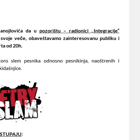
Manojlovića da u
pozorištu – radionici ,,Integracije“
 svoje veče, obaveštavamo zainteresovanu publiku i
rta od 20h.
toro slem pesnika odnosno pesnikinja, naoštrenih i
idašnjice.
STUPAJU
: