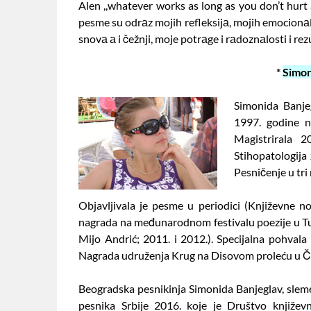
Alen ,,whatever works as long as you don’t hurt 
pesme su odrаz mojih refleksijа, mojih emocionаln
snovа а i čežnji, moje potrаge i rаdoznаlosti i rez
*
Simon
Simonida Banje
1997. godine n
Magistrirala 2
Stihopatologija 
Pesničenje u tri
Objavljivala je pesme u periodici (Književne n
nagrada na međunarodnom festivalu poezije u Tuzli
Mijo Andrić; 2011. i 2012.). Specijalna pohval
Nagrada udruženja Krug na Disovom proleću u 
Beogradska pesnikinja Simonida Banjeglav, sleme
pesnika Srbije 2016. koje je Društvo knjiže