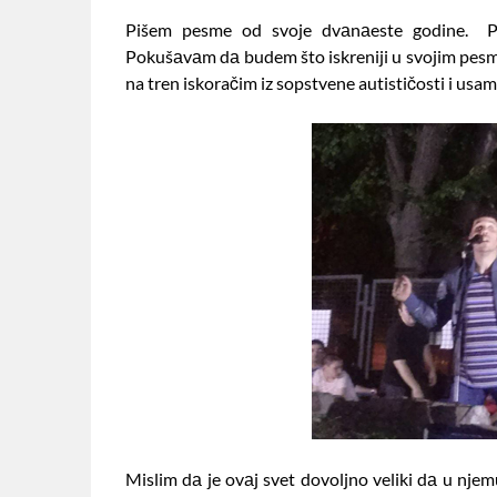
Pišem pesme od svoje dvаnаeste godine. Po 
Pokušаvаm dа budem što iskreniji u svojim pesm
na tren iskoračim iz sopstvene autističosti i usa
Mislim dа je ovаj svet dovoljno veliki dа u njemu