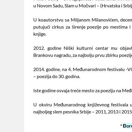
u Novom Sadu, Slam u Močvari – (Hrvatska i Srbija
U koautorstvu sa Miljanom Milanovićem, decembr
putujući cirkus za širenje poezije po mestima 
knjige.
2012. godine Niški kulturni centar mu objavl
Brankovu nagradu, za najbolju prvu zbirku poezije n
2014. godine, na 4. Međunarodnom festivalu -
– poezija do 30. godina.
Iste godine osvaja treće mesto za poeziju na 
U okviru Međunarodnog književnog festivala 
najboljeg slem pesnika Srbije – 2011, 2013 i 2015
*
Đor