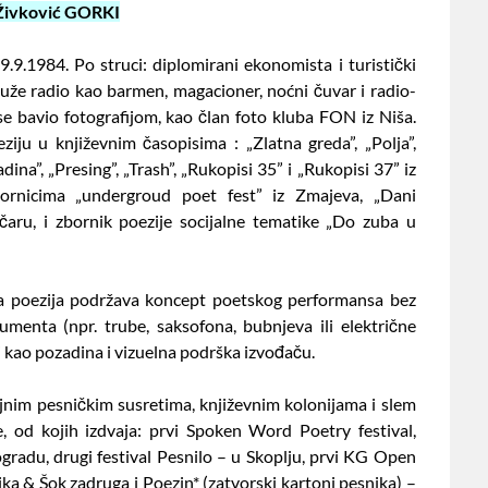
Živković GORKI
9.1984. Po struci: diplomirani ekonomista i turistički
duže radio kao barmen, magacioner, noćni čuvar i radio-
se bavio fotografijom, kao član foto kluba FON iz Niša.
ziju u književnim časopisima : „Zlatna greda”, „Polja”,
ina”, „Presing”, „Trash”, „Rukopisi 35” i „Rukopisi 37” iz
ornicima „undergroud poet fest” iz Zmajeva, „Dani
ečaru, i zbornik poezije socijalne tematike „Do zuba u
va poezija podržava koncept poetskog performansa bez
umenta (npr. trube, saksofona, bubnjeva ili električne
uži kao pozadina i vizuelna podrška izvođaču.
jnim pesničkim susretima, književnim kolonijama i slem
e, od kojih izdvaja: prvi Spoken Word Poetry festival,
radu, drugi festival Pesnilo – u Skoplju, prvi KG Open
ka & Šok zadruga i Poezin* (zatvorski kartoni pesnika) –