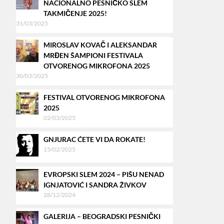
NACIONALNO PESNIČKO SLEM
TAKMIČENJE 2025!
31/03/2025
MIROSLAV KOVAČ I ALEKSANDAR
MRĐEN ŠAMPIONI FESTIVALA
OTVORENOG MIKROFONA 2025
30/03/2025
FESTIVAL OTVORENOG MIKROFONA
2025
02/03/2025
GNJURAC ĆETE VI DA ROKATE!
15/02/2025
EVROPSKI SLEM 2024 – PIŠU NENAD
IGNJATOVIĆ I SANDRA ŽIVKOV
28/12/2024
GALERIJA – BEOGRADSKI PESNIČKI