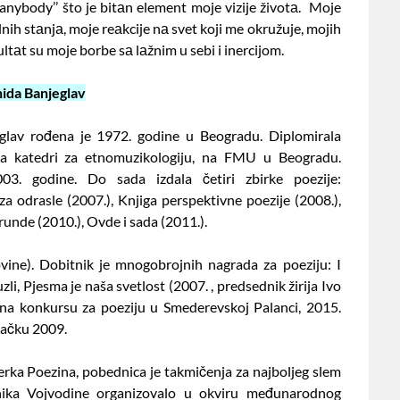
anybody’’ što je bitаn element moje vizije životа. Moje
ih stаnjа, moje reаkcije nа svet koji me okružuje, mojih
ultаt su moje borbe sа lаžnim u sebi i inercijom.
ida Banjeglav
glav rođena je 1972. godine u Beogradu. Diplomirala
a katedri za etnomuzikologiju, na FMU u Beogradu.
003. godine. Do sada izdala četiri zbirke poezije:
za odrasle (2007.), Knjiga perspektivne poezije (2008.),
 runde (2010.), Ovde i sada (2011.).
ovine). Dobitnik je mnogobrojnih nagrada za poeziju: I
, Pjesma je naša svetlost (2007. , predsednik žirija Ivo
a na konkursu za poeziju u Smederevskoj Palanci, 2015.
Čačku 2009.
rka Poezina, pobednica je takmičenja za najboljeg slem
vnika Vojvodine organizovalo u okviru međunarodnog