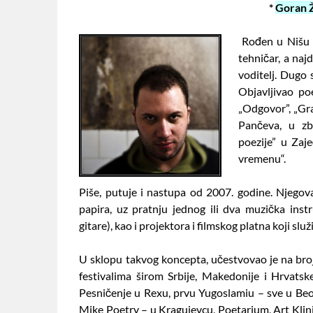
*
Goran 
Rođen u Nišu 9.
tehničar, a naj
voditelj. Dugo 
Objavljivao poe
„Odgovor”, „Grad
Pančeva, u zb
poezije” u Zaj
vremenu“.
Piše, putuje i nastupa od 2007. godine. Njego
papira, uz pratnju jednog ili dva muzička instr
gitare), kao i projektora i filmskog platna koji sl
U sklopu takvog koncepta, učestvovao je na bro
festivalima širom Srbije, Makedonije i Hrvatsk
Pesničenje u Rexu, prvu Yugoslamiu – sve u Beog
Mike Poetry – u Kragujevcu, Poetarium, Art Klini