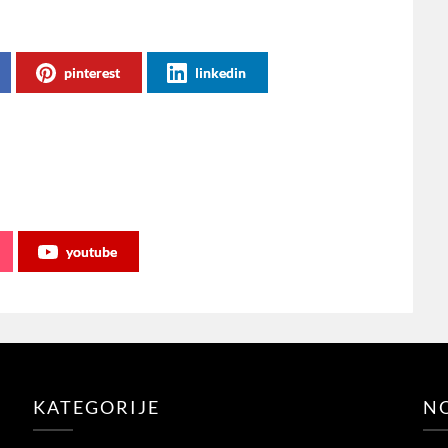
pinterest
linkedin
youtube
KATEGORIJE
NO