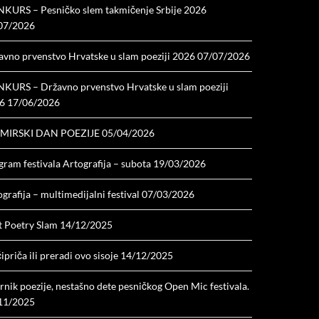
KURS – Pesničko slem takmičenje Srbije 2026
07/2026
avno prvenstvo Hrvatske u slam poeziji 2026
07/07/2026
KURS – Državno prvenstvo Hrvatske u slam poeziji
6
17/06/2026
MIRSKI DAN POEZIJE
05/04/2026
ram festivala Artografija – subota
19/03/2026
grafija – multimedijalni festival
07/03/2026
t Poetry Slam
14/12/2025
ipriča ili preradi ovo sisoje
14/12/2025
nik poezije, nestašno dete pesničkog Open Mic festivala.
11/2025