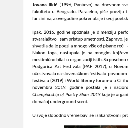
Jovana Ilkić
(1996, Pančevo) na dnevnom svet
fakultetu u Beogradu. Paralelno, piše poeziju i
fanzinima, a ove godine pokrenula je i svoj poet
Ipak, 2016. godine spoznala je dimenziju perf
stvaralaštvo i sam pristup umetnosti. Zapravo, je
shvatila da je poezija mnogo više od pisane reči 
Nakon toga, nastupala je na mnogim knjževn
mestimično bila i u organizaciji istih. Sa posebno
Podgorica Art Festivala (PAF 2017), u Nov
učestvovala na slovenačkom festivalu povodom o
festivalu (2019) i World literary forum-u u Cirih
novembra 2019. godine postala je i nacion
koje je organ
Championship of Poetry Slam 2019
domaćoj underground sceni.
U svoje slobodno vreme bavi se i slikarstvom i p