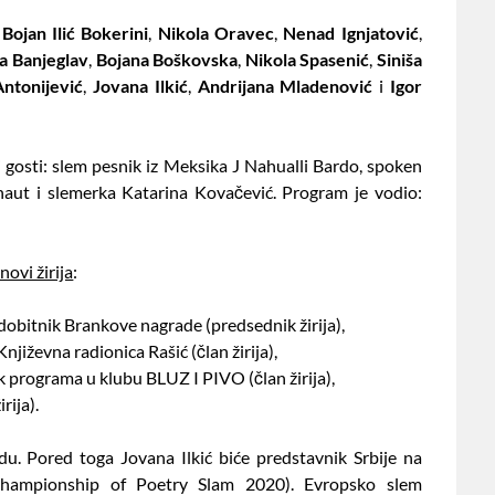
:
Bojan Ilić Bokerini
,
Nikola Oravec
,
Nenad Ignjatović
,
a Banjeglav
,
Bojana Boškovska
,
Nikola Spasenić
,
Siniša
ntonijević
,
Jovana Ilkić
,
Andrijana Mladenović
i
Igor
i gosti: slem pesnik iz Meksika J Nahualli Bardo, spoken
aut i slemerka Katarina Kovačević. Program je vodio:
novi žirija
:
 dobitnik Brankove nagrade (predsednik žirija),
jiževna radionica Rašić (član žirija),
ik programa u klubu BLUZ I PIVO (član žirija),
rija).
u. Pored toga Jovana Ilkić biće predstavnik Srbije na
ampionship of Poetry Slam 2020). Evropsko slem