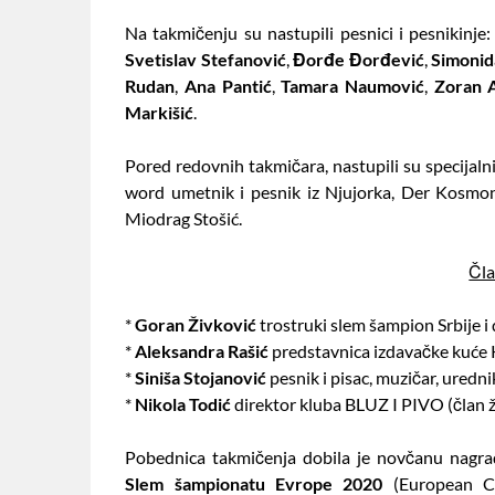
Na takmičenju su nastupili pesnici i pesnikinje
Svetislav Stefanović
,
Đorđe Đorđević
,
Simonid
Rudan
,
Ana Pantić
,
Tamara Naumović
,
Zoran A
Markišić
.
Pored redovnih takmičara, nastupili su specijaln
word umetnik i pesnik iz Njujorka, Der Kosmon
Miodrag Stošić.
Čla
*
Goran Živković
trostruki slem šampion Srbije i
*
Aleksandra Rašić
predstavnica izdavačke kuće Kn
*
Siniša Stojanović
pesnik i pisac, muzičar, uredn
*
Nikola Todić
direktor kluba BLUZ I PIVO (član ži
Pobednica takmičenja dobila je novčanu nagrad
Slem šampionatu Evrope 2020
(European Ch