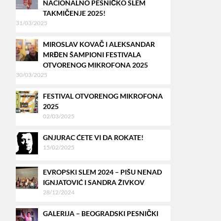
NACIONALNO PESNIČKO SLEM
TAKMIČENJE 2025!
31/03/2025
MIROSLAV KOVAČ I ALEKSANDAR
MRĐEN ŠAMPIONI FESTIVALA
OTVORENOG MIKROFONA 2025
30/03/2025
FESTIVAL OTVORENOG MIKROFONA
2025
02/03/2025
GNJURAC ĆETE VI DA ROKATE!
15/02/2025
EVROPSKI SLEM 2024 – PIŠU NENAD
IGNJATOVIĆ I SANDRA ŽIVKOV
28/12/2024
GALERIJA – BEOGRADSKI PESNIČKI