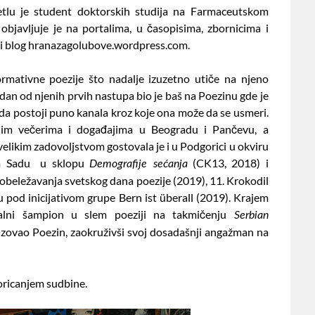
lu je student doktorskih studija na Farmaceutskom
 objavljuje je na portalima, u časopisima, zbornicima i
ski blog hranazagolubove.wordpress.com.
ormativne poezije što nadalje izuzetno utiče na njeno
dan od njenih prvih nastupa bio je baš na Poezinu gde je
i da postoji puno kanala kroz koje ona može da se usmeri.
im večerima i događajima u Beogradu i Pančevu, a
 velikim zadovoljstvom gostovala je i u Podgorici u okviru
om Sadu u sklopu
(CK13, 2018) i
Demografije sećanja
beležavanja svetskog dana poezije (2019), 11. Krokodil
u pod inicijativom grupe Bern ist überall (2019). Krajem
alni šampion u slem poeziji na takmičenju
Serbian
izovao Poezin, zaokruživši svoj dosadašnji angažman na
roricanjem sudbine.