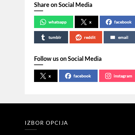
Share on Social Media
whatsapp
x
facebook
tumblr
reddit
email
Follow us on Social Media
x
facebook
instagram
IZBOR OPCIJA