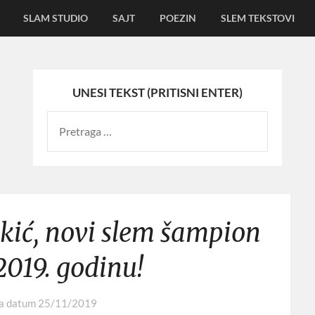
SLAM STUDIO
SAJT
POEZIN
SLEM TEKSTOVI
UNESI TEKST (PRITISNI ENTER)
lkić, novi slem šampion
2019. godinu!
na datum
25/11/2019