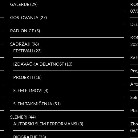
GALERIJE
(29)
KON
07/
GOSTOVANJA
(27)
Drž
RADIONICE
(5)
KON
SADRŽAJI
(96)
202
FESTIVALI
(23)
SVE
IZDAVAČKA DELATNOST
(10)
Prog
PROJEKTI
(18)
Arto
SLEM FILMOVI
(4)
Spli
SLEM TAKMIČENJA
(51)
Plač
SLEMERI
(44)
AUTORSKI SLEM PERFORMANSI
(3)
Zbor
06/
BIOGRAFIJE
(23)