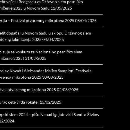
efit veče u Beogradu za Državno slem pesničko
mičenje 2025 u Novom Sadu
11/05/2025
erija – Festival otvorenog mikrofona 2025
05/04/2025
efit događaj u Novom Sadu u sklopu Državnog slem
ničkog takmičenja 2025
04/04/2025
pisuje se konkurs za Nacionalno pesničko slem
mičenje 2025!
31/03/2025
oslav Kovač i Aleksandar Mrđen šampioni Festivala
orenog mikrofona 2025
30/03/2025
tival otvorenog mikrofona 2025
02/03/2025
rac ćete vi da rokate!
15/02/2025
opski slem 2024 – pišu Nenad Ignjatović i Sandra Živkov
12/2024