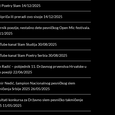
t Poetry Slam
14/12/2025
ipriča ili preradi ovo sisoje
14/12/2025
nik poezije, nestašno dete pesničkog Open Mic festivala.
11/2025
Tube kanal Slam Studija
30/08/2025
Tube kanal Slam Poetry Serbia
30/08/2025
n Radić – pobjednik 11. Državnog prvenstva Hrvatske u
 poeziji
22/06/2025
ir Nedić, šampion Nacionalnog pesničkog slem
mičenja Srbije 2025
26/05/2025
ultati konkursa za Državno slem pesničko takmičenje
5
11/05/2025