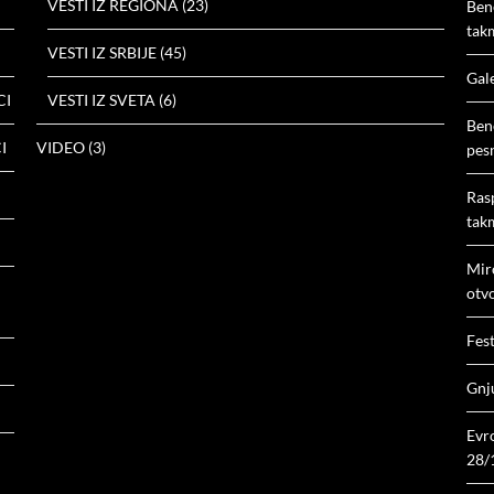
VESTI IZ REGIONA
(23)
Ben
tak
VESTI IZ SRBIJE
(45)
Gal
CI
VESTI IZ SVETA
(6)
Ben
I
VIDEO
(3)
pes
Ras
tak
Mir
otv
Fes
Gnju
Evr
28/