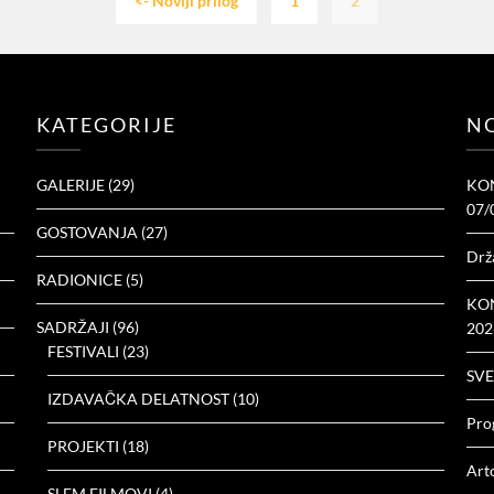
<- Noviji prilog
1
2
KATEGORIJE
NO
GALERIJE
(29)
KON
07/
GOSTOVANJA
(27)
Drž
RADIONICE
(5)
KON
SADRŽAJI
(96)
202
FESTIVALI
(23)
SVE
IZDAVAČKA DELATNOST
(10)
Prog
PROJEKTI
(18)
Arto
SLEM FILMOVI
(4)