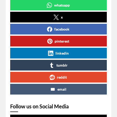
whatsapp
x
facebook
pinterest
linkedin
tumblr
reddit
email
Follow us on Social Media